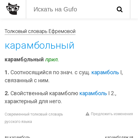
Толковый словарь Ефремовой
карамбольный
карамб
о
льный
прил.
1.
Соотносящийся по знач. с сущ.
карамболь
I,
связанный с ним.
2.
Свойственный карамболю
карамболь
I 2.,
характерный для него.
Предложить изменения
Современный толковый словарь
русского языка
карамболь
карамболяж