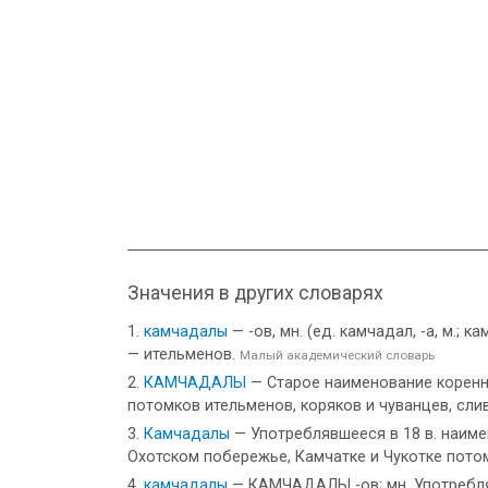
Значения в других словарях
камчадалы
— -ов, мн. (ед. камчадал, -а, м.; 
— ительменов.
Малый академический словарь
КАМЧАДАЛЫ
— Старое наименование коренно
потомков ительменов, коряков и чуванцев, слив
Камчадалы
— Употреблявшееся в 18 в. наиме
Охотском побережье, Камчатке и Чукотке потом
камчадалы
— КАМЧАДАЛЫ -ов; мн. Употреблявш