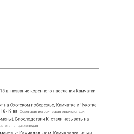
 в 18 в. название коренного населения Камчатки
т на Охотском побережье, Камчатке и Чукотке
18-19 вв.
Советская историческая энциклопедия
мены). Впоследствии К. стали называть на
ветская энциклопедия
ов. ◁ Камчадал, -а; м. Камчадалка, -и; мн.