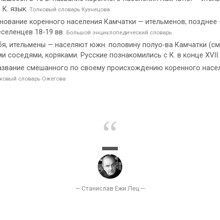
. К. язык.
Толковый словарь Кузнецова
ование коренного населения Камчатки — ительменов; позднее —
еселенцев 18-19 вв.
Большой энциклопедический словарь
я, ительмены — населяют южн. половину полуо-ва Камчатки (см.).
 соседями, коряками. Русские познакомились с К. в конце XVII.
Название смешанного по своему происхождению коренного населе
ковый словарь Ожегова