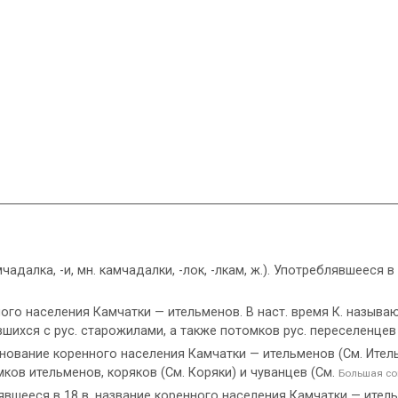
камчадалка, -и, мн. камчадалки, -лок, -лкам, ж.). Употреблявшееся
го населения Камчатки — ительменов. В наст. время К. называю
шихся с рус. старожилами, а также потомков рус. переселенцев 
нование коренного населения Камчатки — ительменов (См. Итель
ков ительменов, коряков (См. Коряки) и чуванцев (См.
Большая со
ееся в 18 в. название коренного населения Камчатки — ительмен