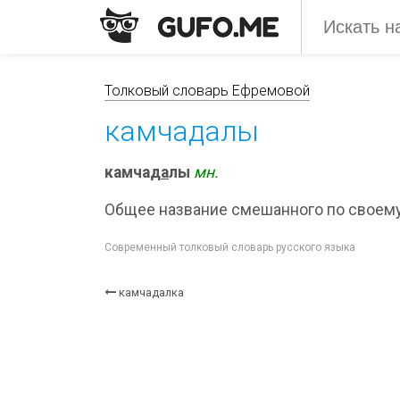
Толковый словарь Ефремовой
камчадалы
камчад
а
лы
мн.
Общее название смешанного по своем
Современный толковый словарь русского языка
камчадалка