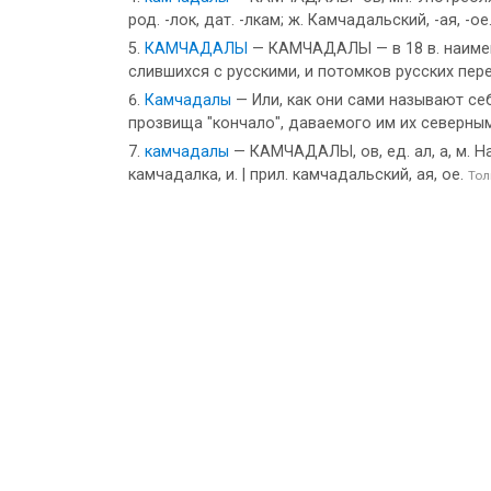
род. -лок, дат. -лкам; ж. Камчадальский, -ая, -ое
КАМЧАДАЛЫ
— КАМЧАДАЛЫ — в 18 в. наимен
слившихся с русскими, и потомков русских пер
Камчадалы
— Или, как они сами называют себ
прозвища "кончало", даваемого им их северными
камчадалы
— КАМЧАДАЛЫ, ов, ед. ал, а, м. 
камчадалка, и. | прил. камчадальский, ая, ое.
Тол