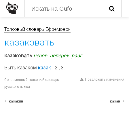
Толковый словарь Ефремовой
казаковать
казаков
а
ть
несов.
неперех.
разг.
Быть казаком
казак
I 2., 3.
Предложить изменения
Современный толковый словарь
русского языка
казакин
казан