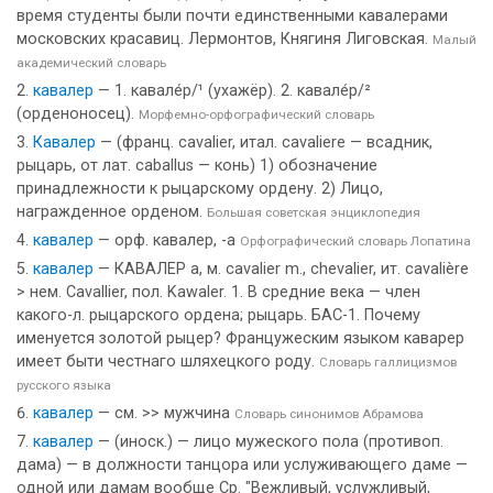
время студенты были почти единственными кавалерами
московских красавиц. Лермонтов, Княгиня Лиговская.
Малый
академический словарь
кавалер
— 1. кавале́р/¹ (ухажёр). 2. кавале́р/²
(орденоносец).
Морфемно-орфографический словарь
Кавалер
— (франц. cavalier, итал. cavaliere — всадник,
рыцарь, от лат. caballus — конь) 1) обозначение
принадлежности к рыцарскому ордену. 2) Лицо,
награжденное орденом.
Большая советская энциклопедия
кавалер
— орф. кавалер, -а
Орфографический словарь Лопатина
кавалер
— КАВАЛЕР а, м. cavalier m., chevalier, ит. cavalière
> нем. Cavallier, пол. Kawaler. 1. В средние века — член
какого-л. рыцарского ордена; рыцарь. БАС-1. Почему
именуется золотой рыцер? Францужеским языком каварер
имеет быти честнаго шляхецкого роду.
Словарь галлицизмов
русского языка
кавалер
— см. >> мужчина
Словарь синонимов Абрамова
кавалер
— (иноск.) — лицо мужеского пола (противоп.
дама) — в должности танцора или услуживающего даме —
одной или дамам вообще Ср. "Вежливый, услужливый,