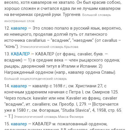
весело, хотя кавалеров не хватало. Он был красив собою,
хорошо сложен и считался едва ли не лучшим кавалером
на вечеринках средней руки. Тургенев.
Большой словарь
иностранных слов
кавалер
— Это слово попало в русский язык, вероятно,
из немецкого, проделав долгий путь от латинского
источника cavallarius – "всадник", "наездник" (от cavallus –
"конь").
Этимологический словарь Крылова
КАВАЛЕР
— КАВАЛЕР (от франц. cavalier, букв. —
всадник) — 1) в средние века — член рыцарского ордена;
рыцарь; дворянский титул в Италии и Испании. 2)
Награжденный орденом (напр., кавалер ордена Славы).
Большой энциклопедический словарь
кавалер
— кавале́р с 1698 г.; см. Христиани 27; с
конечным ударением начиная с Петра I; см. Смирнов 125.
Через польск. kаwаlеr или нем. Kavalier из франц. саvаliеr
"всадник", ит. саvаlliеrе; см. Преобр. I, 279. •• [Встречается
уже в 1580 г.; см. Фогараши, "Studiа Slavica", 4, 1958, стр. 65.
– Т.]
Этимологический словарь Макса Фасмера
кавалер
— КАВАЛЕР м. пожалованный орденом,