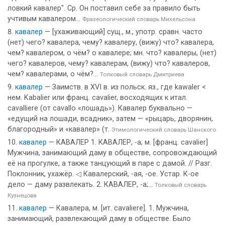
ловкий кавалер". Ср. Он поставил себе за правило быть
учтивым кавалером...
Фразеологический словарь Михельсона
кавалер
— [ухаживающий] сущ., м., употр. сравн. часто
(нет) чего? кавалера, чему? кавалеру, (вижу) что? кавалера,
чем? кавалером, о чём? о кавалере; мн. что? кавалеры, (нет)
чего? кавалеров, чему? кавалерам, (вижу) что? кавалеров,
чем? кавалерами, о чём?...
Толковый словарь Дмитриева
кавалер
— Заимств. в XVI в. из польск. яз., где kawaler <
нем. Kabalier или франц. cavalier, восходящих к итал.
cavalliere (от cavallo «лошадь»). Кавалер буквально —
«едущий на лошади, всадник», затем — «рыцарь, дворянин,
благородный» и «кавалер» (т.
Этимологический словарь Шанского
кавалер
— КАВАЛЕР 1. КАВАЛЕР, -а; м. [франц. cavalier]
Мужчина, занимающий даму в обществе, сопровождающий
её на прогулке, а также танцующий в паре с дамой. // Разг.
Поклонник, ухажёр. ◁ Кавалерский, -ая, -ое. Устар. К-ое
дело — даму развлекать. 2. КАВАЛЕР, -а;...
Толковый словарь
Кузнецова
кавалер
— Кавалера, м. [ит. cavaliere]. 1. Мужчина,
занимающий, развлекающий даму в обществе. Было