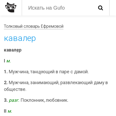
Толковый словарь Ефремовой
кавалер
кавал
е
р
I
м.
1.
Мужчина, танцующий в паре с дамой.
2.
Мужчина, занимающий, развлекающий даму в
обществе.
3.
разг.
Поклонник, любовник.
II
м.