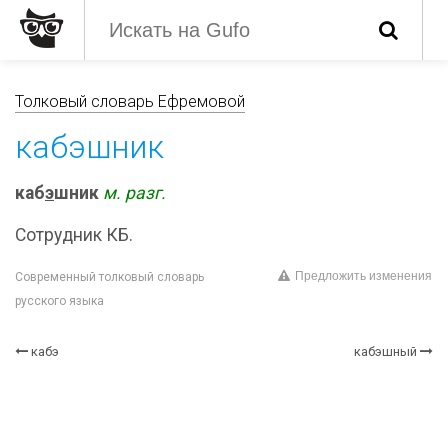
Толковый словарь Ефремовой
кабэшник
каб
э
шник
м.
разг.
Сотрудник КБ.
Предложить изменения
Современный толковый словарь
русского языка
кабэ
кабэшный