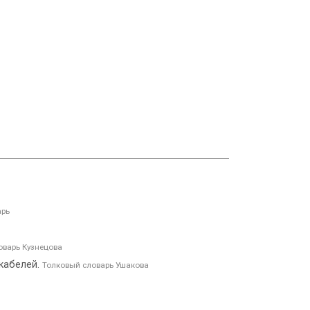
арь
оварь Кузнецова
 кабелей.
Толковый словарь Ушакова