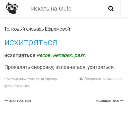
Толковый словарь Ефремовой
исхитряться
исхитр
я
ться
несов.
неперех.
разг.
Проявлять сноровку; изловчаться, ухитряться.
Предложить изменения
Современный толковый словарь
русского языка
исхитриться
исхищряться