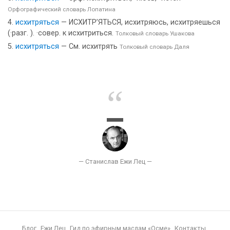
Орфографический словарь Лопатина
исхитряться
— ИСХИТР’ЯТЬСЯ, исхитряюсь, исхитряешься
(·разг. ). ·совер. к исхитриться.
Толковый словарь Ушакова
исхитряться
— См. исхитрять
Толковый словарь Даля
Блог
Ежи Лец
Гид по эфирным маслам «Осме»
Контакты