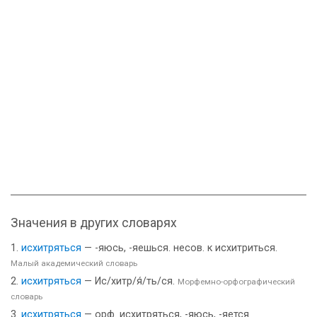
Значения в других словарях
исхитряться
— -яюсь, -яешься. несов. к исхитриться.
Малый академический словарь
исхитряться
— Ис/хитр/я́/ть/ся.
Морфемно-орфографический
словарь
исхитряться
— орф. исхитряться, -яюсь, -яется