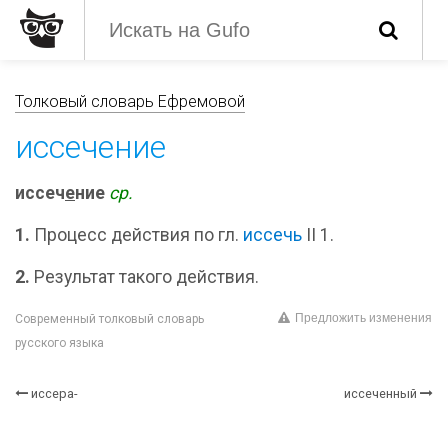
Толковый словарь Ефремовой
иссечение
иссеч
е
ние
ср.
1.
Процесс действия по гл.
иссечь
II 1.
2.
Результат такого действия.
Предложить изменения
Современный толковый словарь
русского языка
иссера-
иссеченный