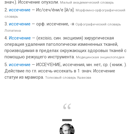
знач.). Иссечение опухоли.
Малый академический словарь
иссечение
— Ис/сеч/е́ни/е [й/э].
Морфемно-орфографический
словарь
иссечение
— орф. иссечение, -я
Орфографический словарь
Лопатина
Иссечение
— (excisio; син. эксцизия) хирургическая
операция удаления патологически измененных тканей,
производимая в пределах окружающих здоровых тканей с
помощью режущего инструмента.
Медицинская энциклопедия
иссечение
— ИССЕЧ’ЕНИЕ, иссечения, мн. нет, ср. (·книж. ).
Действие по гл. иссечь-иссекать в 1 ·знач. Иссечение
статуи из мрамора.
Толковый словарь Ушакова