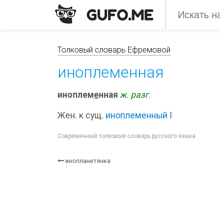
Толковый словарь Ефремовой
иноплеменная
иноплем
е
нная
ж.
разг.
Жен. к сущ.
иноплеменный
I
Современный толковый словарь русского языка
инопланетянка