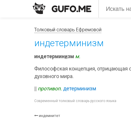
Толковый словарь Ефремовой
индетерминизм
индетермин
и
зм
м.
Философская концепция, отрицающая о
духовного мира.
||
противоп.
детерминизм
Современный толковый словарь русского языка
индемнитет