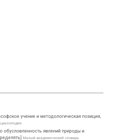
ософское учение и методологическая позиция,
нциклопедия
ю обусловленность явлений природы и
определять]
Малый академический словарь