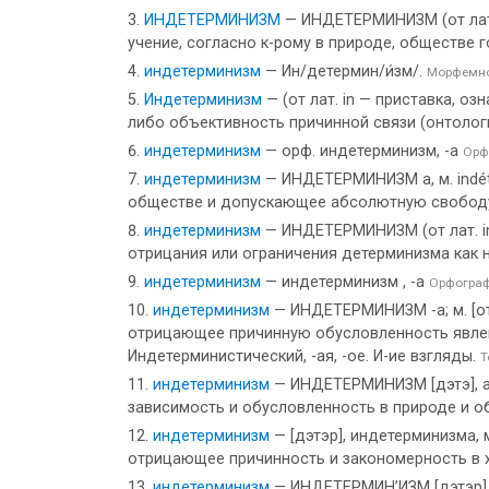
ИНДЕТЕРМИНИЗМ
— ИНДЕТЕРМИНИЗМ (от лат. i
учение, согласно к-рому в природе, обществе 
индетерминизм
— Ин/детермин/и́зм/.
Морфемно
Индетерминизм
— (от лат. in — приставка, 
либо объективность причинной связи (онтологи
индетерминизм
— орф. индетерминизм, -а
Орф
индетерминизм
— ИНДЕТЕРМИНИЗМ а, м. indé
обществе и допускающее абсолютную свободу в
индетерминизм
— ИНДЕТЕРМИНИЗМ (от лат. in
отрицания или ограничения детерминизма как н
индетерминизм
— индетерминизм , -а
Орфограф
индетерминизм
— ИНДЕТЕРМИНИЗМ -а; м. [от 
отрицающее причинную обусловленность явлен
Индетерминистический, -ая, -ое. И-ие взгляды.
Т
индетерминизм
— ИНДЕТЕРМИНИЗМ [дэтэ], а
зависимость и обусловленность в природе и общ
индетерминизм
— [дэтэр], индетерминизма, м
отрицающее причинность и закономерность в х
индетерминизм
— ИНДЕТЕРМИН’ИЗМ [дэтэр], ин