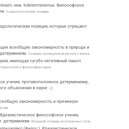
inism; нем. Indeterminismus. Философское
ли.
Социологический словарь
етодологическая позиция, которые отрицают
ющее всеобщую закономерность в природе и
ндетерминизм.
Словарь галлицизмов русского языка
гория, имеющая сугубо негативный смысл
стемологии и философии науки
ское учение, противоположное детерминизму,
го объяснения в науке. ◁
всеобщую закономерность и причинную
егова
.). Идеалистическое философское учение,
п. детерминизм.
Большой словарь иностранных слов
— определяю) (филос.). Идеалистическое