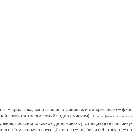
in – приставка, означающая отрицание, и детерминизм) – фил
ой связи (онтологический индетерминизм)...
Новая философская э
 учение, противоположное детерминизму, отрицающее причинну
го объяснения в науке. [От лат. in — не, без и determinare — 