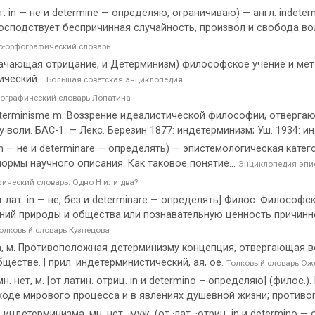
n — не и determine — определяю, ограничиваю) — англ. indeterm
господствует беспричинная случайность, произвол и свобода во
-орфографический словарь
означающая отрицание, и Детерминизм) философское учение и м
ческий...
Большая советская энциклопедия
ографический словарь Лопатина
terminisme m. Воззрение идеалистической философии, отверга
оли. БАС-1. — Лекс. Березин 1877: индетерминизм; Уш. 1934: и
 — не и determinare — определять) — эпистемологическая кате
ормы научного описания. Как таковое понятие...
Энциклопедия эпи
ический словарь. Одно Н или два?
лат. in — не, без и determinare — определять] Филос. Философ
ий природы и общества или познавательную ценность причинно
олковый словарь Кузнецова
, м. Противоположная детерминизму концепция, отвергающая 
естве. | прил. индетерминистический, ая, ое.
Толковый словарь Ож
н. нет, м. [от латин. отриц. in и determino – определяю] (филос
оде мирового процесса и в явлениях душевной жизни; противо
детерминизма, мн. нет, ·муж. (от ·лат. ·отриц. in и determino 