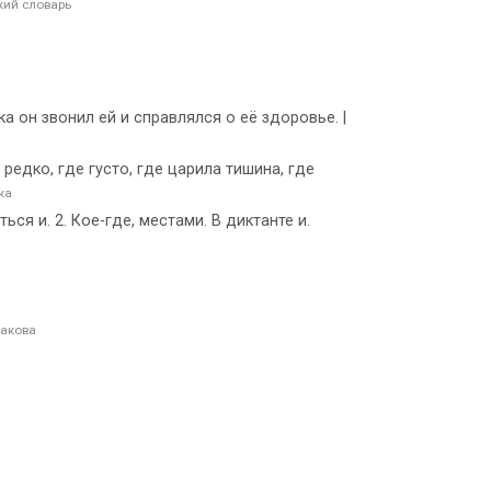
ий словарь
ка он звонил ей и справлялся о её здоровье. |
едко, где густо, где царила тишина, где
ка
ся и. 2. Кое-где, местами. В диктанте и.
шакова