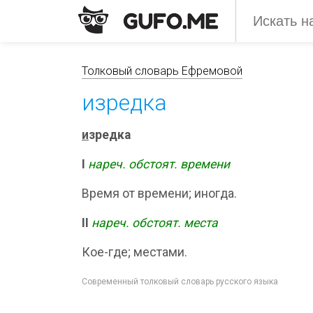
Толковый словарь Ефремовой
изредка
и
зредка
I
нареч.
обстоят. времени
Время от времени; иногда.
II
нареч.
обстоят. места
Кое-где; местами.
Современный толковый словарь русского языка