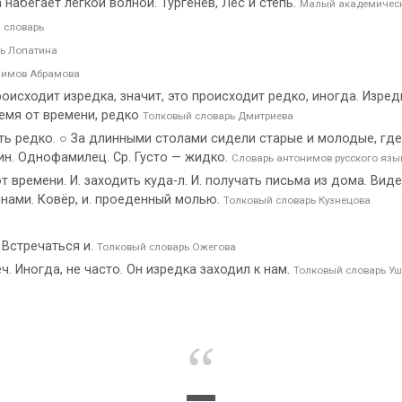
набегает легкой волной. Тургенев, Лес и степь.
Малый академическ
 словарь
ь Лопатина
нимов Абрамова
роисходит изредка, значит, это происходит редко, иногда. Изред
ремя от времени, редко
Толковый словарь Дмитриева
 редко. ○ За длинными столами сидели старые и молодые, где р
ин. Однофамилец. Ср. Густо — жидко.
Словарь антонимов русского язы
 времени. И. заходить куда-л. И. получать письма из дома. Видеть
инами. Ковёр, и. проеденный молью.
Толковый словарь Кузнецова
 Встречаться и.
Толковый словарь Ожегова
ч. Иногда, не часто. Он изредка заходил к нам.
Толковый словарь У