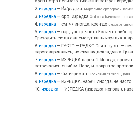
Арап Петра Великого. Влажный ветерок изредка 
изредка
— И́з/редк/а.
Морфемно-орфографический
изредка
— орф. изредка
Орфографический словар
изредка
— см. >> иногда, кое-где
Словарь сино
изредка
— нар., употр. часто Если что-либо п
Приходить сюда они смогут лишь изредка. = в
изредка
— ГУСТО — РЕДКО Сеять густо — сеять
переговаривались, не слушая докладчика. Гран
изредка
— ИЗРЕДКА нареч. 1. Иногда, время от
встречались ошибки. Поле, и. покрытое протал
изредка
— См. изрежать
Толковый словарь Даля
изредка
— ИЗРЕДКА, нареч. Иногда, не часто.
изредка
— ’ИЗРЕДКА (изредка ·неправ.), наре