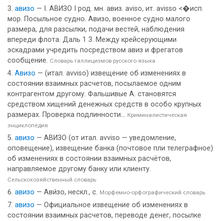
авизо
— I. АВИЗО I род. мн. авиз. aviso, ит. avisso <�исп.
мор. Посыльное судно. Авизо, военное судно малого
размера, для разсылки, подачи вестей, наблюдения
впереди флота. Даль 1 3. Между крейсерующими
эскадрами учредить посредством авиз и фрегатов
сообщение.
Словарь галлицизмов русского языка
Авизо
— (итал. avviso) извещение об изменениях в
состоянии взаимных расчетов, посылаемое одним
контрагентом другому. Фальшивые А. становятся
средством хищений денежных средств в особо крупных
размерах. Проверка подлинности...
Криминалистическая
энциклопедия
авизо
— АВИЗО (от итал. avviso — уведомление,
оповещение), извещение банка (почтовое пли телеграфное)
об изменениях в состоянии взаимных расчётов,
направляемое другому банку или клиенту.
Сельскохозяйственный словарь
авизо
— Ави́зо, нескл., с.
Морфемно-орфографический словарь
авизо
— Официальное извещение об изменениях в
состоянии взаимных расчетов, переводе денег, посылке