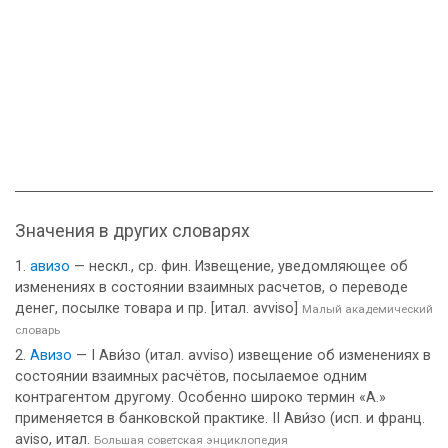
Значения в других словарях
авизо
— нескл., ср. фин. Извещение, уведомляющее об
изменениях в состоянии взаимных расчетов, о переводе
денег, посылке товара и пр. [итал. avviso]
Малый академический
словарь
Авизо
— I Ави́зо (итал. avviso) извещение об изменениях в
состоянии взаимных расчётов, посылаемое одним
контрагентом другому. Особенно широко термин «А.»
применяется в банковской практике. II Ави́зо (исп. и франц.
aviso, итал.
Большая советская энциклопедия