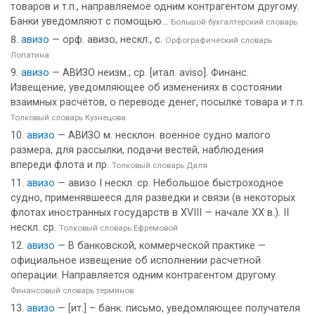
товаров и т.п., направляемое одним контрагентом другому.
Банки уведомляют с помощью...
Большой бухгалтерский словарь
авизо
— орф. авизо, нескл., с.
Орфографический словарь
Лопатина
авизо
— АВИЗО неизм.; ср. [итал. aviso]. Финанс.
Извещение, уведомляющее об изменениях в состоянии
взаимных расчётов, о переводе денег, посылке товара и т.п.
Толковый словарь Кузнецова
авизо
— АВИЗО м. несклон. военное судно малого
размера, для рассылки, подачи вестей, наблюдения
впереди флота и пр.
Толковый словарь Даля
авизо
— авизо I нескл. ср. Небольшое быстроходное
судно, применявшееся для разведки и связи (в некоторых
флотах иностранных государств в XVIII — начале XX в.). II
нескл. ср.
Толковый словарь Ефремовой
авизо
— В банковской, коммерческой практике —
официальное извещение об исполнении расчетной
операции. Направляется одним контрагентом другому.
Финансовый словарь терминов
авизо
— [ит.] – банк. письмо, уведомляющее получателя