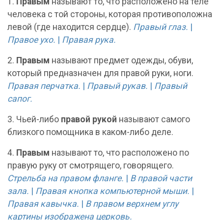
1.
Правым
называют то, что расположено на теле
человека с той стороны, которая противоположна
левой (где находится сердце).
Правый глаз.
|
Правое ухо.
|
Правая рука.
2.
Правым
называют предмет одежды, обуви,
который предназначен для правой руки, ноги.
Правая перчатка.
|
Правый рукав.
|
Правый
сапог.
3. Чьей-либо
правой рукой
называют самого
близкого помощника в каком-либо деле.
4.
Правым
называют то, что расположено по
правую руку от смотрящего, говорящего.
Стрельба на правом фланге.
|
В правой части
зала.
|
Правая кнопка компьютерной мыши.
|
Правая кавычка.
|
В правом верхнем углу
картины изображена церковь.