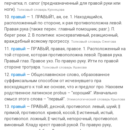
перчатка; п. сапог (предназначенный для правой руки или
ноги).
Толковый словарь Кузнецова
правый
— 1. ПРАВЫЙ1, ая, ое. 1. Находящийся,
расположенный по стороне, к-рая противоположна левой.
Правая рука (также перен.: главный помощник; разг.). П.
берег реки. 2. В политике: консервативный, реакционный,
враждебный всякому прогрессу.
Толковый словарь Ожегова
правый
— ПР’АВЫЙ, правая, правое. 1. Расположенный на
той стороне, которая противоположна левой. Правая рука.
Правый глаз. Правое ухо. По правую руку. Итти по правой
стороне тротуара.
Толковый словарь Ушакова
правый
— Общеславянское слово, образованное
суффиксальным способом от исчезнувшего пра
восходящего к той же основе, что и предлог про. Назовем
родственное латинское probus – "хороший". Изначально
смысл этого слова – "первый".
Этимологический словарь Крылова
правый
— ПРАВЫЙ, десной, противопол. левый, шуий; ||
прямой, противопол. кривой, косой; || истинный, истый,
противопол. ложный; || чистый, непорочный, противопол.
виновный. Кладу крест правой рукой. По правую руку,