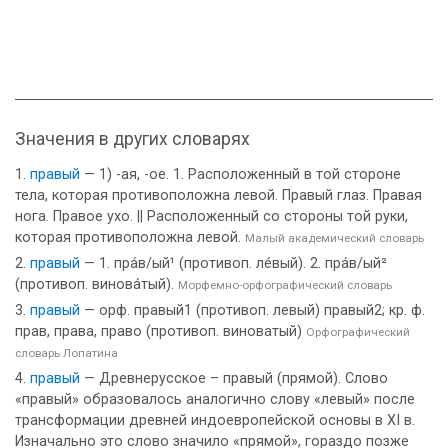
Значения в других словарях
правый
— 1) -ая, -ое. 1. Расположенный в той стороне
тела, которая противоположна левой. Правый глаз. Правая
нога. Правое ухо. || Расположенный со стороны той руки,
которая противоположна левой.
Малый академический словарь
правый
— 1. пра́в/ый¹ (противоп. ле́вый). 2. пра́в/ый²
(противоп. винова́тый).
Морфемно-орфографический словарь
правый
— орф. правый1 (противоп. левый) правый2; кр. ф.
прав, права, право (противоп. виноватый)
Орфографический
словарь Лопатина
правый
— Древнерусское – правый (прямой). Слово
«правый» образовалось аналогично слову «левый» после
трансформации древней индоевропейской основы в XI в.
Изначально это слово значило «прямой», гораздо позже