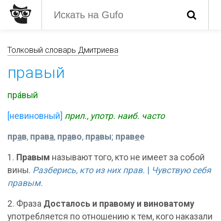
Толковый словарь Дмитриева
правый
пра́вый
[невиновный]
прил., употр. наиб. часто
пр
а
в
,
прав
а
,
пр
а
во
,
пр
а
вы
;
прав
е
е
1.
Правым
называют того, кто не имеет за собой
вины.
Разберись, кто из них прав.
|
Чувствую себя
правым.
2. Фраза
Досталось и правому и виноватому
употребляется по отношению к тем, кого наказали