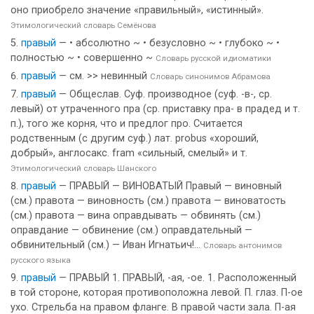
оно приобрело значение «правильный», «истинный».
Этимологический словарь Семёнова
правый
— • абсолютно ~ • безусловно ~ • глубоко ~ •
полностью ~ • совершенно ~
Словарь русской идиоматики
правый
— см. >> невинный
Словарь синонимов Абрамова
правый
— Общеслав. Суф. производное (суф. -в-, ср.
левый) от утраченного пра (ср. приставку пра- в прадед и т.
п.), того же корня, что и предлог про. Считается
родственным (с другим суф.) лат. probus «хороший,
добрый», англосакс. fram «сильный, смелый» и т.
Этимологический словарь Шанского
правый
— ПРАВЫЙ — ВИНОВАТЫЙ Правый — виновный
(см.) правота — виновность (см.) правота — виноватость
(см.) правота — вина оправдывать — обвинять (см.)
оправдание — обвинение (см.) оправдательный —
обвинительный (см.) — Иван Игнатьич!...
Словарь антонимов
русского языка
правый
— ПРАВЫЙ 1. ПРАВЫЙ, -ая, -ое. 1. Расположенный
в той стороне, которая противоположна левой. П. глаз. П-ое
ухо. Стрельба на правом фланге. В правой части зала. П-ая