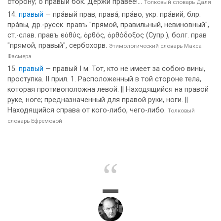
сторону; о правый бок. Держи правее!...
Толковый словарь Даля
правый
— пра́вый прав, права́, пра́во, укр. пра́вий, блр.
пра́вы, др.-русск. правъ "прямой, правильный, невиновный",
ст.-слав. правъ εὑθύς, ὀρθός, ὀρθόδοξος (Супр.), болг. прав
"прямой, правый", сербохорв.
Этимологический словарь Макса
Фасмера
правый
— правый I м. Тот, кто не имеет за собою вины,
проступка. II прил. 1. Расположенный в той стороне тела,
которая противоположна левой. || Находящийся на правой
руке, ноге; предназначенный для правой руки, ноги. ||
Находящийся справа от кого-либо, чего-либо.
Толковый
словарь Ефремовой