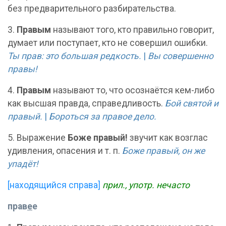
без предварительного разбирательства.
3.
Правым
называют того, кто правильно говорит,
думает или поступает, кто не совершил ошибки.
Ты прав: это большая редкость.
|
Вы совершенно
правы!
4.
Правым
называют то, что осознаётся кем-либо
как высшая правда, справедливость.
Бой святой и
правый.
|
Бороться за правое дело.
5. Выражение
Боже правый!
звучит как возглас
удивления, опасения и т. п.
Боже правый, он же
упадёт!
[находящийся справа]
прил., употр. нечасто
прав
е
е