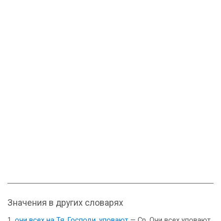
Значения в других словарях
очи всех на Тя, Господи, уповают
— Ср. Очи всех уповают