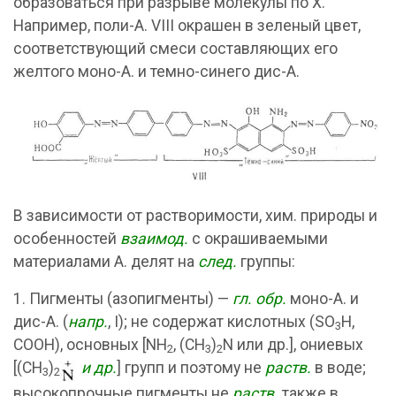
образоваться при разрыве молекулы по Х.
Например, поли-А. VIII окрашен в зеленый цвет,
соответствующий смеси составляющих его
желтого моно-А. и темно-синего дис-А.
В зависимости от растворимости, хим. природы и
особенностей
взаимод.
с окрашиваемыми
материалами А. делят на
след.
группы:
1. Пигменты (азопигменты) —
гл. обр.
моно-А. и
дис-А. (
напр.
, I); не содержат кислотных (SO
H,
3
COOH), основных [NH
, (CH
)
N или др.], ониевых
2
3
2
[(CH
)
и др.
] групп и поэтому не
раств.
в воде;
3
2
высокопрочные пигменты не
раств.
также в