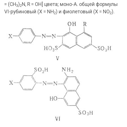
= (CH
)
N, R = ОН] цвета; моно-А. общей формулы
3
2
VI-рубиновый (X = NH
) и фиолетовый (X = NO
).
2
2