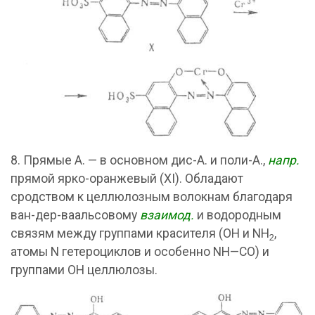
8. Прямые А. — в основном дис-А. и поли-А.,
напр.
прямой ярко-оранжевый (XI). Обладают
сродством к целлюлозным волокнам благодаря
ван-дер-ваальсовому
взаимод.
и водородным
связям между группами красителя (ОН и NH
,
2
атомы N гетероциклов и особенно NH—СО) и
группами OH целлюлозы.