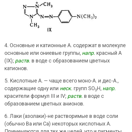
4. Основные и катионные А. содержат в молекуле
основные или ониевые группы,
напр.
красный А
(IX);
раств.
в воде с образованием цветных
катионов.
5. Кислотные А. — чаще всего моно-А. и дис-А.,
содержащие одну или
неск.
групп SO
H,
напр.
3
красители формул III и IV;
раств.
в воде с
образованием цветных анионов.
6. Лаки (азолаки)-не растворимые в воде соли
(обычно Ba или Са) некоторых кислотных А.
Применяются для тех же целей, что и пигменты.