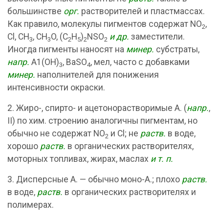
большинстве
орг.
растворителей и пластмассах.
Как правило, молекулы пигментов содержат NO
,
2
Cl, CH
, CH
O, (C
H
)
NSO
и др.
заместители.
3
3
2
5
2
2
Иногда пигменты наносят на
минер.
субстраты,
напр.
А1(OH)
, BaSO
, мел, часто с добавками
3
4
минер.
наполнителей для понижения
интенсивности окраски.
2. Жиро-, спирто- и ацетонорастворимые А. (
напр.
,
II) по хим. строению аналогичны пигментам, но
обычно не содержат NO
и Cl; не
раств.
в воде,
2
хорошо
раств.
в органических растворителях,
моторных топливах, жирах, маслах
и т. п.
3. Дисперсные А. — обычно моно-А.; плохо
раств.
в воде,
раств.
в органических растворителях и
полимерах.