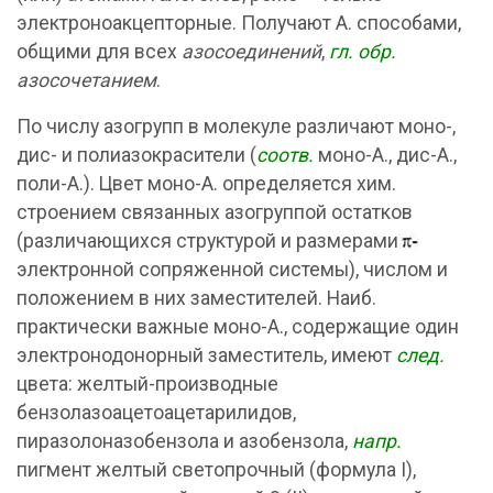
электроноакцепторные. Получают А. способами,
общими для всех
азосоединений
,
гл. обр.
азосочетанием
.
По числу азогрупп в молекуле различают моно-,
дис- и полиазокрасители (
соотв.
моно-А., дис-А.,
поли-А.). Цвет моно-А. определяется хим.
строением связанных азогруппой остатков
(различающихся структурой и размерами
электронной сопряженной системы), числом и
положением в них заместителей. Наиб.
практически важные моно-А., содержащие один
электронодонорный заместитель, имеют
след.
цвета: желтый-производные
бензолазоацетоацетарилидов,
пиразолоназобензола и азобензола,
напр.
пигмент желтый светопрочный (формула I),