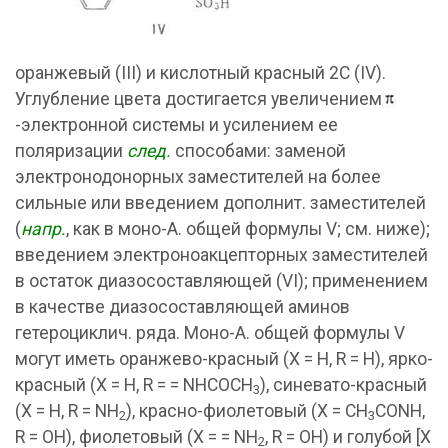
оранжевый (III) и кислотный красный 2С (IV).
Углубление цвета достигается увеличением
-электронной системы и усилением ее
поляризации
след.
способами: заменой
электронодонорных заместителей на более
сильные или введением дополнит. заместителей
(
напр.
, как в моно-А. общей формулы V; см. ниже);
введением электроноакцепторных заместителей
в остаток диазосоставляющей (VI); применением
в качестве диазосоставляющей аминов
гетероциклич. ряда. Моно-А. общей формулы V
могут иметь оранжево-красный (X = Н, R = Н), ярко-
красный (X = Н, R = = NHCOCH
), синевато-красный
3
(X = Н, R = NH
), красно-фиолетовый (X = CH
CONH,
2
3
R = OH), фиолетовый (X = = NH
, R = OH) и голубой [X
2