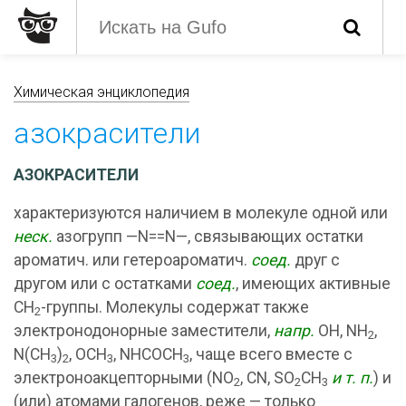
Химическая энциклопедия
азокрасители
АЗОКРАСИТЕЛИ
характеризуются наличием в молекуле одной или
неск.
азогрупп —N==N—, связывающих остатки
ароматич. или гетероароматич.
соед.
друг с
другом или с остатками
соед.
, имеющих активные
CH
-группы. Молекулы содержат также
2
электронодонорные заместители,
напр.
OH, NH
,
2
N(CH
)
, OCH
, NHCOCH
, чаще всего вместе с
3
2
3
3
электроноакцепторными (NO
, CN, SO
CH
и т. п.
) и
2
2
3
(или) атомами галогенов, реже — только