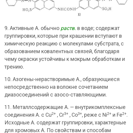
9. Активные А. обычно
раств.
в воде; содержат
группировки, которые при крашении вступают в
химическую реакцию с молекулами субстрата, с
образованием ковалентных связей, благодаря
чему окраски устойчивы к мокрым обработкам и
трению.
10. Азогены-нерастворимые А., образующиеся
непосредственно на волокне сочетанием
диазосоединений с азосо-ставляющими.
11. Металлсодержащие А. — внутрикомплексные
2+
3+
3+
2+
2+
соединения А. с Cu
, Cr
, Со
, реже с Ni
и Fe
.
Исходные А. содержат группировки, характерные
для хромовых А. По свойствам и способам