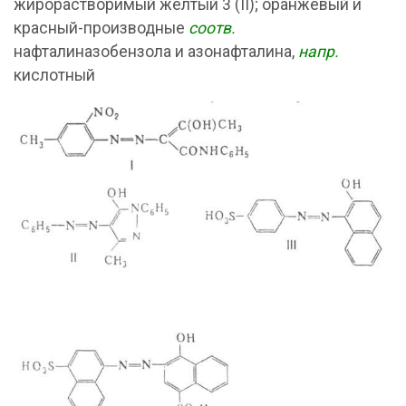
жирорастворимый желтый 3 (II); оранжевый и
красный-производные
соотв.
нафталиназобензола и азонафталина,
напр.
кислотный