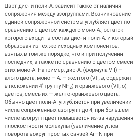
Цвет дис- и поли-А. зависит также от наличия
сопряжения между азогруппами. Возникновение
единой сопряженной системы углубляет цвет по
сравнению с цветом каждого моно-А., остаток
которого входит в состав дис- и поли-А. и который
образован из тех же исходных компонентов,
взятых в том же порядке, что и при получении
последних, а также по сравнению с цветом смеси
этих моно-А. Например, дис-А. (формула VII) —
aлoгo цвета; моно — А. — желтого (VII,
а
; содержит
в положении 4' группу NH
) и оранжевого (VII, о)
2
цветов, смесь их — желто-оранжевого цвета.
Обычно цвет поли-А. углубляется при увеличении
числа сопряженных азогрупп до 4; при большем
числе азогрупп цвет повышается из-за нарушения
плоскостности молекулы (увеличение углов
поворота вокруг простых связей Ar—N при