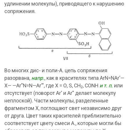
удлинении молекулы), приводящего к нарушению
сопряжения.
Во многих дис- и поли-А. цепь сопряжения
разорвана,
напр.
, как в красителях типа ArN=NAr'—
X— —Ar"N=N—Ar'", где X = О, S, CH
, CONH
и т. п.
или
2
отсутствует (поворот Ar' и Ar" делает молекулу
неплоской). Части молекулы, разделенные
фрагментом X, поглощают свет независимо друг
от друга. Цвет таких красителей приблизительно
соответствует цвету смеси А., которые могли бы