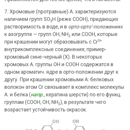
7. Хромовые (протравные) А. характеризуются
наличием групп SO
H (реже СООН), придающих
3
растворимость в воде, и в
орто-орто'-положениях
к азогруппе — групп OH, NH
или COOH, которые
2
3+
при крашении могут образовывать с Cr
внутрикомплексные соединения; пример-
хромовый сине-черный (X). В некоторых
хромовых А. группы OH и COOH содержатся в
одном ароматич. ядре в орто-положении друг к
другу. При крашении хромовыми А. белковых
волокон атом Cr связывает в комплекс молекулы
А. и белка (
напр.
, кератина шерсти) по его функц.
группам (COOH, OH, NH
), в результате чего
2
возрастает устойчивость окрасок.