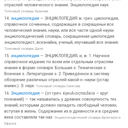
отраслей человеческого знания. Энциклопедия наук.
Толковый словарь Ушакова
энциклопедия
— ЭНЦИКЛОПЕДИЯ ж. греч. циклопедия,
справочное сочиненье, содержащее в сокращеньи все
человеческия знания, науки, или все части одной науки.
энциклопедический словарь, сокращенная циклопедия.
энциклопедист, всезнайка, ученый, изучавший все знания.
Толковый словарь Даля
энциклопедия
— ЭНЦИКЛОПЕДИЯ, и, ж. 1. Научное
справочное издание по всем или отдельным отраслям
знания в форме словаря. Большая э. Техническая э.
Военная э. Литературная э. 2. Приведённое в систему
обозрение различных отраслей какой-н. науки (устар.
книжн.). Э. наук.
Толковый словарь Ожегова
Энциклопедия
— (от греч. έγκυλιοςπαιδεία — круг
познаний) — так называлась у древних совокупность тех
знаний, которыми должен овладеть свободный человек,
вступая в жизнь. Содержание их в древности и в средние
века составляли так наз.
Энциклопедический словарь Брокгауза и
Ефрона