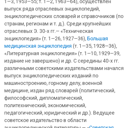
1—3, 1953—55; т. 1—2, 1963—64), осуществлен
выпуск ряда отраслевых энциклопедий,
энциклопедических словарей и справочников (по
странам, регионам и т. д.). Среди крупнейших
отраслевых Э. 30-х гг.— «Техническая
энциклопедия» (т. 1—26, 1927—36),
Большая
медицинская энциклопедия
(т. 1—35, 1928—36),
«Литературная энциклопедия» (т. 1—10, 1929—39,
издание не завершено) и др. С середины 40-х гг.
различными советскими издательствами начался
выпуск энциклопедических изданий по
машиностроению, горному делу, военной
медицине, издан ряд словарей (политический,
философский, дипломатический,
политехнический, экономический,
педагогический, юридический и др.). Ведущее
советское издательство в области
энциклопедической литературы — «
Советская