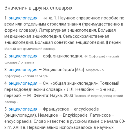
Значения в других словарях
энциклопедия
— -и, ж. 1. Научное справочное пособие по
всем или отдельным отраслям знания (преимущественно в
форме словаря). Литературная энциклопедия. Большая
медицинская энциклопедия. Сельскохозяйственная
энциклопедия. Большая советская энциклопедия. || перен.
Малый академический словарь
энциклопедия
— орф. энциклопедия, -и
Орфографический
словарь Лопатина
энциклопедия
— Энциклопе́ди/я [й/а].
Морфемно-
орфографический словарь
энциклопедия
— См. «общая энциклопедия». Толковый
переводоведческий словарь / Л.Л. Нелюбин. — 3-е изд.,
перераб. — М.: Флинта: Наука, 2003
Толковый переводоведческий
словарь
энциклопедия
— Французское – encyclopedie
(энциклопедия). Немецкое – Enzyklopadie. Латинское –
encyclopaedia. Слово известно в русском языке с начала 60-
х гг. XVIII в. Первоначально использовалось в научных