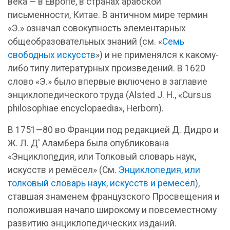
века — в Европе, в странах арабской
письменности, Китае. В античном мире термин
«Э.» означал совокупность элементарных
общеобразовательных знаний (см. «
Семь
свободных искусств
») и не применялся к какому-
либо типу литературных произведений. В 1620
слово «Э.» было впервые включено в заглавие
энциклопедического труда (Alsted J. Н., «Cursus
philosophiae encyclopaedia», Herborn).
В 1751—80 во Франции под редакцией Д. Дидро и
Ж. Л. Д' Аламбера была опубликована
«Энциклоп
е
дия, или Толковый словарь наук,
искусств и ремёсел» (См.
Энциклопедия, или
толковый словарь наук, искусств и ремесел
),
ставшая знаменем французского Просвещения и
положившая начало широкому и повсеместному
развитию энциклопедических изданий.