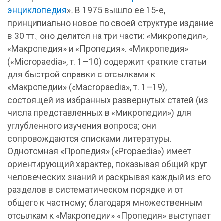
энциклопедия
»
.
В 1975 вышло ее 15-е,
принципиально новое по своей структуре издание
в 30 тт.; оно делится на три части: «Микропедия»,
«Макропедия» и «Пропедия». «Микропедия»
(«Micropaedia», т. 1—10) содержит краткие статьи
для быстрой справки с отсылками к
«Макропедии» («Macropaedia», т. 1—19),
состоящей из избранных развернутых статей (из
числа представленных в «Микропедии») для
углубленного изучения вопроса; они
сопровождаются списками литературы.
Однотомная «Пропедия» («Propaedia») имеет
ориентирующий характер, показывая общий круг
человеческих знаний и раскрывая каждый из его
разделов в систематическом порядке и от
общего к частному; благодаря множественным
отсылкам к «Макропедии» «Пропедия» выступает