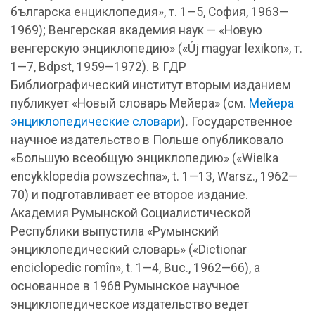
българска енциклопедия», т. 1—5, София, 1963—
1969); Венгерская академия наук — «Новую
венгерскую энциклопедию» («Új magyar lexikon», т.
1—7, Bdpst, 1959—1972). В ГДР
Библиографический институт вторым изданием
публикует «Новый словарь Мейера» (см.
Мейера
энциклопедические словари
)
.
Государственное
научное издательство в Польше опубликовало
«Большую всеобщую энциклопедию» («Wielka
encykklopedia powszechna», t. 1—13, Warsz., 1962—
70) и подготавливает ее второе издание.
Академия Румынской Социалистической
Республики выпустила «Румынский
энциклопедический словарь» («Dictionar
enciclopedic romîn», t. 1—4, Buc., 1962—66), а
основанное в 1968 Румынское научное
энциклопедическое издательство ведет