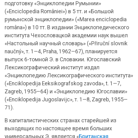
подготовку «Энциклопедии Румынии»
(«Enciclopedia României») в 5 тт. и «Большой
румынской энциклопедии» («Marea enciclopedia
româna») в 10 тт. В издании Энциклопедического
института Чехословацкой академии наук вышел
«Настольный научный словарь» («Přiruční slovnik
naučný», т. 1—4, Praha, 1962—67), планируется
выпуск 6-томной Э. в Словакии. Югославский
Лексикографический институт издал
«Энциклопедию Лексикографического института»
(«Enciklopedija Eeksikografskog zavoda», t. 1—7,
Zagreb, 1955—64) и «Энциклопедию Югославии»
(«Enciklopedija Jugoslavijc», т. 1—8, Zagreb, 1955—
71).
В капиталистических странах старейшей из
выходящих по настоящее время больших
универсальных Э. является «
Британская