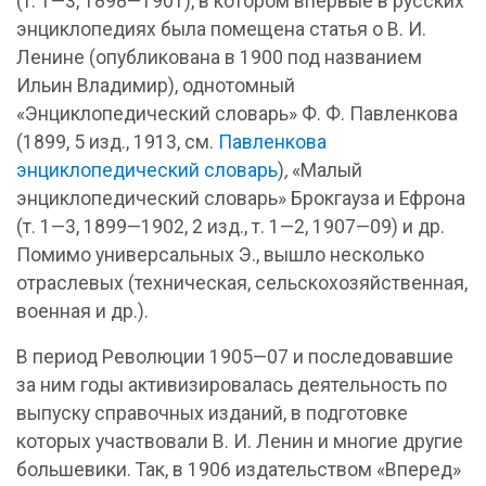
(т. 1—3, 1898—1901), в котором впервые в русских
энциклопедиях была помещена статья о В. И.
Ленине (опубликована в 1900 под названием
Ильин Владимир), однотомный
«Энциклопедический словарь» Ф. Ф. Павленкова
(1899, 5 изд., 1913, см.
Павленкова
энциклопедический словарь
)
,
«Малый
энциклопедический словарь» Брокгауза и Ефрона
(т. 1—3, 1899—1902, 2 изд., т. 1—2, 1907—09) и др.
Помимо универсальных Э., вышло несколько
отраслевых (техническая, сельскохозяйственная,
военная и др.).
В период Революции 1905—07 и последовавшие
за ним годы активизировалась деятельность по
выпуску справочных изданий, в подготовке
которых участвовали В. И. Ленин и многие другие
большевики. Так, в 1906 издательством «Вперед»