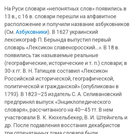
На Руси словари «непонятных слов» появились в
13 в., с 16 в. словари перешли на алфавитное
расположение и получили название азбуковников
(См.
Азбуковники
)
.
В 1627 украинский
лексикограф П. Берында выпустил первый
словарь «Лексикон славеноросский...». В 18 в.
появились так называемые реальные
(географические, исторические и т. п.) словари; в
30-х гг. В. Н. Татищев составил «Лексикон
Российской исторической, географической,
политической и гражданской» (опубликован в
1793). В 1823—25 издатель С. А. Селивановский
предпринял выпуск «Энциклопедического
словаря», рассчитанного на 40—45 тт. В нем
участвовали В. К. Кюхельбекер, В. И. Штейнгель и
др. После подавления восстания декабристов
три отпечатанных тома словаря были