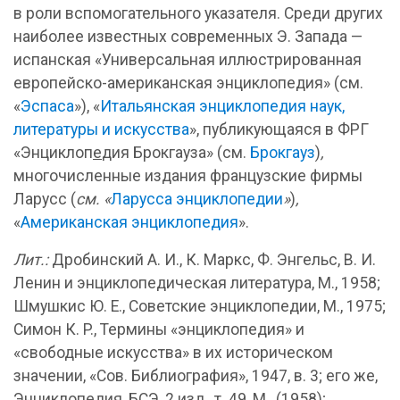
в роли вспомогательного указателя. Среди других
наиболее известных современных Э. Запада —
испанская «Универсальная иллюстрированная
европейско-американская энциклопедия» (см.
«
Эспаса
»), «
Итальянская энциклопедия наук,
литературы и искусства
», публикующаяся в ФРГ
«Энциклоп
е
дия Брокгауза» (см.
Брокгауз
)
,
многочисленные издания французские фирмы
Ларусс (
см. «
Ларусса энциклопедии
»
)
,
«
Американская энциклопедия
».
Лит.:
Дробинский А. И., К. Маркс, Ф. Энгельс, В. И.
Ленин и энциклопедическая литература, М., 1958;
Шмушкис Ю. Е., Советские энциклопедии, М., 1975;
Симон К. P., Термины «энциклопедия» и
«свободные искусства» в их историческом
значении, «Сов. Библиография», 1947, в. 3; его же,
Энциклоп
е
дия, БСЭ, 2 изд., т. 49, М., (1958);