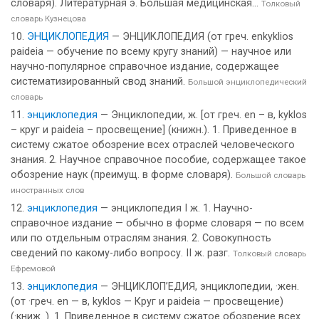
словаря). Литературная э. Большая медицинская...
Толковый
словарь Кузнецова
ЭНЦИКЛОПЕДИЯ
— ЭНЦИКЛОПЕДИЯ (от греч. enkyklios
paideia — обучение по всему кругу знаний) — научное или
научно-популярное справочное издание, содержащее
систематизированный свод знаний.
Большой энциклопедический
словарь
энциклопедия
— Энциклопедии, ж. [от греч. en – в, kyklos
– круг и paideia – просвещение] (книжн.). 1. Приведенное в
систему сжатое обозрение всех отраслей человеческого
знания. 2. Научное справочное пособие, содержащее такое
обозрение наук (преимущ. в форме словаря).
Большой словарь
иностранных слов
энциклопедия
— энциклопедия I ж. 1. Научно-
справочное издание — обычно в форме словаря — по всем
или по отдельным отраслям знания. 2. Совокупность
сведений по какому-либо вопросу. II ж. разг.
Толковый словарь
Ефремовой
энциклопедия
— ЭНЦИКЛОП’ЕДИЯ, энциклопедии, ·жен.
(от ·греч. en — в, kyklos — Круг и paideia — просвещение)
(·книж. ). 1. Приведенное в систему сжатое обозрение всех