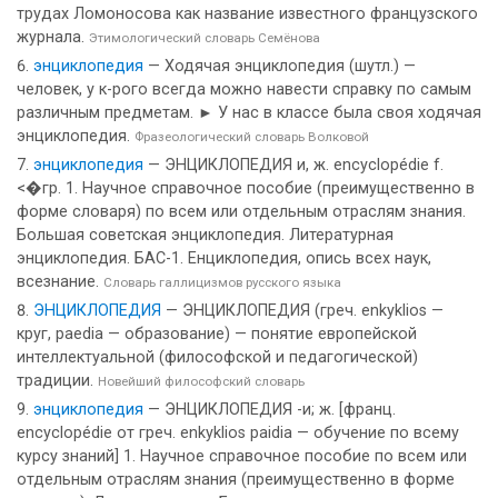
трудах Ломоносова как название известного французского
журнала.
Этимологический словарь Семёнова
энциклопедия
— Ходячая энциклопедия (шутл.) —
человек, у к-рого всегда можно навести справку по самым
различным предметам. ► У нас в классе была своя ходячая
энциклопедия.
Фразеологический словарь Волковой
энциклопедия
— ЭНЦИКЛОПЕДИЯ и, ж. encyclopédie f.
<�гр. 1. Научное справочное пособие (преимущественно в
форме словаря) по всем или отдельным отраслям знания.
Большая советская энциклопедия. Литературная
энциклопедия. БАС-1. Енциклопедия, опись всех наук,
всезнание.
Словарь галлицизмов русского языка
ЭНЦИКЛОПЕДИЯ
— ЭНЦИКЛОПЕДИЯ (греч. enkyklios —
круг, paedia — образование) — понятие европейской
интеллектуальной (философской и педагогической)
традиции.
Новейший философский словарь
энциклопедия
— ЭНЦИКЛОПЕДИЯ -и; ж. [франц.
encyclopédie от греч. enkyklios paidia — обучение по всему
курсу знаний] 1. Научное справочное пособие по всем или
отдельным отраслям знания (преимущественно в форме