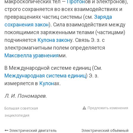
макроскопических тел —
Протон
ов и электронов),
строго сохраняется во всех взаимодействиях и
превращениях частиц системы (см.
Заряда
сохранения закон
)
.
Сила взаимодействия между
покоящимися заряженными телами (частицами)
подчиняется
Кулона закон
у
.
Связь Э. з. с
электромагнитным полем определяется
Максвелла уравнения
ми
.
В Международной системе единиц (См.
Международная система единиц
) Э. з.
измеряется в
Кулон
ах
.
Л. И. Пономарев.
Предложить изменения
Большая советская
энциклопедия
Электрический двигатель
Электрический объёмный