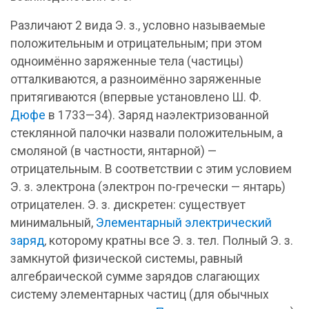
Различают 2 вида Э. з., условно называемые
положительным и отрицательным; при этом
одноимённо заряженные тела (частицы)
отталкиваются, а разноимённо заряженные
притягиваются (впервые установлено Ш. Ф.
Дюфе
в 1733—34). Заряд наэлектризованной
стеклянной палочки назвали положительным, а
смоляной (в частности, янтарной) —
отрицательным. В соответствии с этим условием
Э. з. электрона (электрон по-гречески — янтарь)
отрицателен. Э. з. дискретен: существует
минимальный,
Элементарный электрический
заряд
,
которому кратны все Э. з. тел. Полный Э. з.
замкнутой физической системы, равный
алгебраической сумме зарядов слагающих
систему элементарных частиц (для обычных