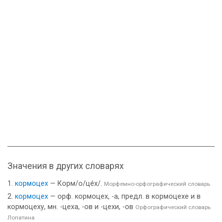
Значения в других словарях
кормоцех
— Корм/о/це́х/.
Морфемно-орфографический словарь
кормоцех
— орф. кормоцех, -а, предл. в кормоцехе и в
кормоцеху, мн. -цеха, -ов и -цехи, -ов
Орфографический словарь
Лопатина