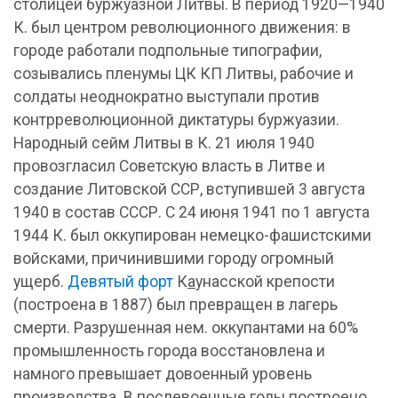
столицей буржуазной Литвы. В период 1920—1940
К. был центром революционного движения: в
городе работали подпольные типографии,
созывались пленумы ЦК КП Литвы, рабочие и
солдаты неоднократно выступали против
контрреволюционной диктатуры буржуазии.
Народный сейм Литвы в К. 21 июля 1940
провозгласил Советскую власть в Литве и
создание Литовской ССР, вступившей 3 августа
1940 в состав СССР. С 24 июня 1941 по 1 августа
1944 К. был оккупирован немецко-фашистскими
войсками, причинившими городу огромный
ущерб.
Девятый форт
К
а
унасской крепости
(построена в 1887) был превращен в лагерь
смерти. Разрушенная нем. оккупантами на 60%
промышленность города восстановлена и
намного превышает довоенный уровень
производства. В послевоенные годы построено