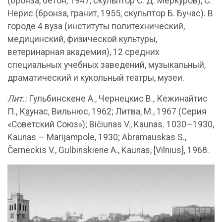
(бронза, бетон, 1947, скульптор С. Д. Меркуров), С.
Нерис (бронза, гранит, 1955, скульптор Б. Бучас). В
городе 4 вуза (институты политехнический,
медицинский, физической культуры,
ветеринарная академия), 12 средних
специальных учебных заведений, музыкальный,
драматический и кукольный театры, музеи.
Лит.:
Гульбинскене А., Чернецкис В., Кежинайтис
П., К
а
унас, Вильнюс, 1962; Литва, М., 1967 (Серия
«Советский Союз»); Bičiunas V., Kaunas. 1030—1930,
Kaunas — Marijampole, 1930; Abramauskas S.,
Černeckis V., Gulbinskiene A., Kaunas, [Vilnius], 1968.