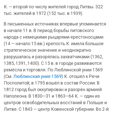
К. — второй по числу жителей город Литвы. 322
тыс. жителей в 1972 (152 тыс. в 1939).
В письменных источниках впервые упоминается
в начале 11 в. В период борьбы литовского
народа с немецкими рыцарями-крестоносцами
(14 — начало 15 вв.) крепость К. имела большое
стратегическое значение и неоднократно
разрушалась и разорялась захватчиками (1362,
1385, 1391, 1400). С 15 в. в городе развиваются
ремёсла и торговля. По Люблинской унии 1569
(См.
Люблинская уния 1569
) К. отошёл к Речи
Посполитой; в 1795 вошёл в состав России. В
1812 город был оккупирован и разорён армией
Наполеона. В 1830—31 и 1863—64 К. — один из
центров освободительных восстаний в Польше и
Литве. С 1843 — центр Ковенской губернии. Во 2-й