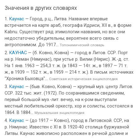
Значения в других словарях
Каунас
— Город, р.ц., Литва. Название впервые
встречается на карте араб, географа Идриси, XII в., в форме
Kabnu. Существует ряд этимологии названия, но все они
недостаточно убедительны; вероятнее всего связь с
антропонимом. До 1917...
Топонимический словарь
КАУНАС
— (б. Ковно, Ковна) — город в Литов. ССР. Порт
на р. Неман (Нямунас), при устье р. Вилии (Нярис). Ж.-д. ст.
На 1 янв. 1963 — 254,3 т. ж. (в 1843 — 14т. ж., в 1897 — 71 т.
ж., в 1939 — 152 т. ж., в 1959 — 214 т. ж.). В письм. источниках
"Хроника Быховца"...
Советская историческая энциклопедия
Каунас
— (быв. Ковно, Ковна) — крупный муз. центр Литов.
ССР. 322 тыс. жит. (1972). По сохранившимся сведениям,
первый большой муз.-лит. вечер, на к-ром выступали
местный любительский оркестр, хор и солисты, состоялся в
1864. В 1884...
Музыкальная энциклопедия
Каунас
— (до 1917 — Ковно), город в Литовской. ССР, на
р. Нямунас. Известен с XI в. В 1920-40 столица буржуазной
Литвы. Каунас живописно расположен в речной долине и