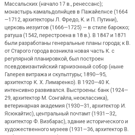
Массальских (начало 17 в., ренессанс);
монастырь камальдолнйцев в Пажайелнсе (1664
—1712, архитекторы Л. Фредо, К. и П. Путини),
церковь иезуитов (1666—1725) — в стиле барокко;
ратуша (1542, перестроена в 18 в.). В 1847 и 1871
были разработаны генеральные планы города; к В.
от Старого города возникла новая часть К. с
регулярной планировкой, был построен
псевдовизантийский гарнизонный собор (ныне
Галерея витража и скульптуры; 1890—95,
архитектор К. Х. Лимаренко). В 1920—40 К.
интенсивно развивался. Выстроены: банк (1924—
29, архитектор М. Сонгайла, неоклассика),
ветеринарная академия (1930—31, архитектор И.
Ясюкайтис), центральный почтамт (1931—32,
архитектор Ф. Визбарас), здание исторического и
художественного музеев (1931—36, архитектор В.