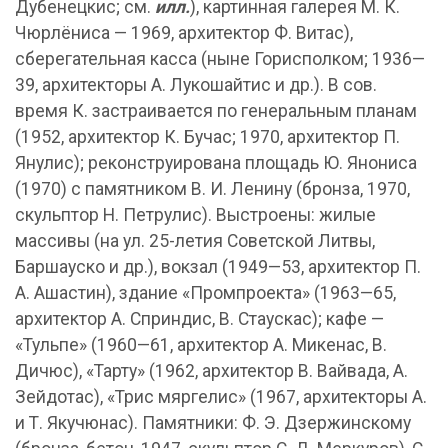
Дубенецкис; см.
илл.
), картинная галерея М. К.
Чюрлёниса — 1969, архитектор Ф. Витас),
сберегательная касса (ныне Горисполком; 1936—
39, архитекторы А. Лукошайтис и др.). В сов.
время К. застраивается по генеральным планам
(1952, архитектор К. Бучас; 1970, архитектор П.
Янулис); реконструирована площадь Ю. Янониса
(1970) с памятником В. И. Ленину (бронза, 1970,
скульптор Н. Петрулис). Выстроены: жилые
массивы (на ул. 25-летия Советской Литвы,
Баршауско и др.), вокзал (1949—53, архитектор П.
А. Ашастин), здание «Промпроекта» (1963—65,
архитектор А. Сприндис, В. Стаускас); кафе —
«Тульпе» (1960—61, архитектор А. Микенас, В.
Дичюс), «Тарту» (1962, архитектор В. Вайвада, А.
Зейдотас), «Трис мяргелис» (1967, архитекторы А.
и Т. Якучюнас). Памятники: Ф. Э. Дзержинскому