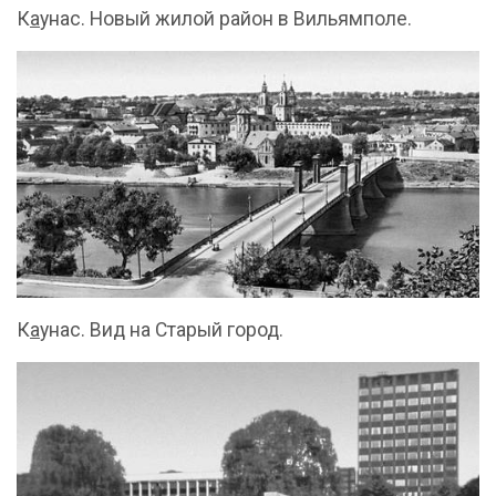
К
а
унас. Новый жилой район в Вильямполе.
К
а
унас. Вид на Старый город.