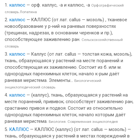
каллюс
— орф. каллус, -а и каллюс, -а
Орфографический
словарь Лопатина
каллюс
— КАЛЛЮС (от лат. callus — мозоль) , тканевое
новообразование у р-ний на раневых поверхностях
(трещинах, надрезах, в основании черенков и пр.),
способствующее заживлению ран.
Сельскохозяйственный
словарь
каллюс
— Каллус (от лат. callus — толстая кожа, мозоль),
ткань, образующаяся у растений на месте поранений и
способствующая их заживлению. Состоит из б. или м.
однородных паренхимных клеток, начало к-рым даёт
раневая меристема. Элементы...
Биологический
энциклопедический словарь
каллюс
— (каллус), ткань, образующаяся у растений на
месте поранений, прививок; способствует заживлению ран,
срастанию привоя и подвоя. Состоит из относительно
однородных паренхимных клеток, начало которым даёт
раневая меристема.
Биология. Современная энциклопедия
КАЛЛЮС
— КАЛЛЮС (каллус) (от лат. callus — мозоль) —
ткань, образующаяся у растений в местах повреждений в