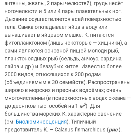
антенны, жвалы, 2 пары челюстей); грудь несёт
ногочелюсти и 5 или 4 пары плавательных ног.
Дыхание осуществляется всей поверхностью
тела. Самка откладывает яйца в воду или
вынашивает в яйцевом мешке. К. питаются
фитопланктоном (лишь некоторые — хищники), а
сами являются основной пищей молоди рыб,
планктоноядных рыб (сельдь, анчоус, сардина,
сайра и др.) и беззубых китов. Известно более
2000 видов, относящихся к 200 родам
(объединяемым в 30 семейств). Распространены
широко в морских и пресных водоёмах; очень
многочисленны (в поверхностных водах океана —
3
до десятков тыс. особей на 1
м
). Для
большинства морских К. характерно свечение
(см.
Биолюминесценция
). Типичный
представитель К. — Calanus finmarchicus (
рис
.).