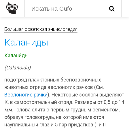
Большая советская энциклопедия
Каланиды
Калани́ды
(Calanoida)
подотряд планктонных беспозвоночных
животных отряда веслоногих рачков (См.
Веслоногие рачки
). Некоторые зоологи выделяют
К. в самостоятельный отряд. Размеры от 0,5 до 14
мм
. Голова слита с первым грудным сегментом,
образуя головогрудь, на которой имеются
науплиальный глаз и 5 пар придатков (I и II