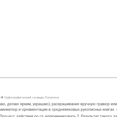
 -я
Орфографический словарь Лопатина
ещаю, делаю ярким, украшаю), раскрашивание вручную гравюр и
миниатюр и орнаментации в средневековых рукописных книгах.
Процесс действия по гл. иллюминировать 2. Результат такого д