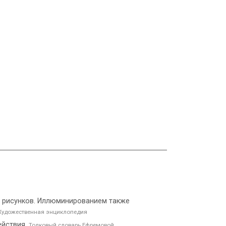
ли рисунков. Иллюминированием также
Художественная энциклопедия
ействия.
Толковый словарь Ефремовой