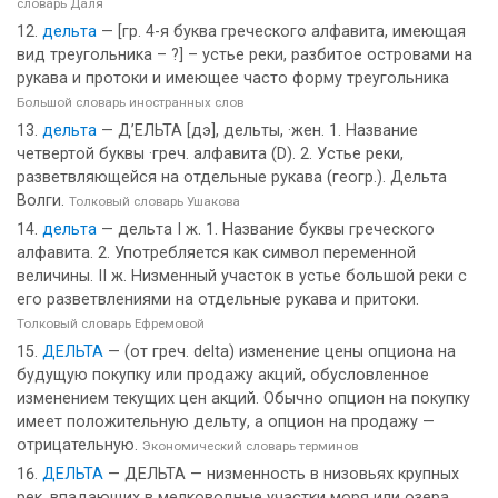
словарь Даля
дельта
— [гр. 4-я буква греческого алфавита, имеющая
вид треугольника – ?] – устье реки, разбитое островами на
рукава и протоки и имеющее часто форму треугольника
Большой словарь иностранных слов
дельта
— Д’ЕЛЬТА [дэ], дельты, ·жен. 1. Название
четвертой буквы ·греч. алфавита (D). 2. Устье реки,
разветвляющейся на отдельные рукава (геогр.). Дельта
Волги.
Толковый словарь Ушакова
дельта
— дельта I ж. 1. Название буквы греческого
алфавита. 2. Употребляется как символ переменной
величины. II ж. Низменный участок в устье большой реки с
его разветвлениями на отдельные рукава и притоки.
Толковый словарь Ефремовой
ДЕЛЬТА
— (от греч. delta) изменение цены опциона на
будущую покупку или продажу акций, обусловленное
изменением текущих цен акций. Обычно опцион на покупку
имеет положительную дельту, а опцион на продажу —
отрицательную.
Экономический словарь терминов
ДЕЛЬТА
— ДЕЛЬТА — низменность в низовьях крупных
рек, впадающих в мелководные участки моря или озера,