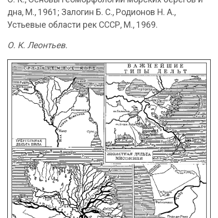
дна, М., 1961; Залогин Б. С., Родионов Н. А.,
Устьевые области рек СССР, М., 1969.
О. К. Леонтьев.