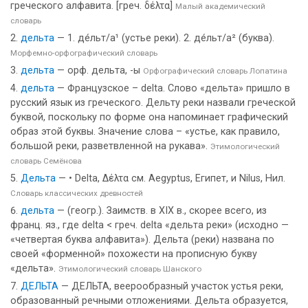
греческого алфавита. [греч. δέλτα]
Малый академический
словарь
дельта
— 1. де́льт/а¹ (устье реки). 2. де́льт/а² (буква).
Морфемно-орфографический словарь
дельта
— орф. дельта, -ы
Орфографический словарь Лопатина
дельта
— Французское – delta. Слово «дельта» пришло в
русский язык из греческого. Дельту реки назвали греческой
буквой, поскольку по форме она напоминает графический
образ этой буквы. Значение слова – «устье, как правило,
большой реки, разветвленной на рукава».
Этимологический
словарь Семёнова
Дельта
— • Delta, Δέλτα см. Aegyptus, Египет, и Nilus, Нил.
Словарь классических древностей
дельта
— (геогр.). Заимств. в XIX в., скорее всего, из
франц. яз., где delta < греч. delta «дельта реки» (исходно —
«четвертая буква алфавита»). Дельта (реки) названа по
своей «форменной» похожести на прописную букву
«дельта».
Этимологический словарь Шанского
ДЕЛЬТА
— ДЕЛЬТА, веерообразный участок устья реки,
образованный речными отложениями. Дельта образуется,