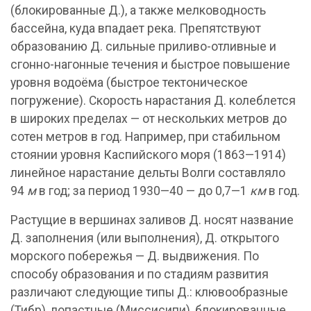
(блокированные Д.), а также мелководность
бассейна, куда впадает река. Препятствуют
образованию Д. сильные приливо-отливные и
сгонно-нагонные течения и быстрое повышение
уровня водоёма (быстрое тектоническое
погружение). Скорость нарастания Д. колеблется
в широких пределах — от нескольких метров до
сотен метров в год. Например, при стабильном
стоянии уровня Каспийского моря (1863—1914)
линейное нарастание дельты Волги составляло
94
м
в год; за период 1930—40 — до 0,7—1
км
в год.
Растущие в вершинах заливов Д. носят название
Д. заполнения (или выполнения), Д. открытого
морского побережья — Д. выдвижения. По
способу образования и по стадиям развития
различают следующие типы Д.: клювообразные
(Тибр), лопастные (Миссисипи), блокированные