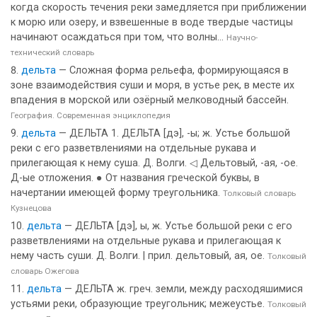
когда скорость течения реки замедляется при приближении
к морю или озеру, и взвешенные в воде твердые частицы
начинают осаждаться при том, что волны...
Научно-
технический словарь
дельта
— Сложная форма рельефа, формирующаяся в
зоне взаимодействия суши и моря, в устье рек, в месте их
впадения в морской или озёрный мелководный бассейн.
География. Современная энциклопедия
дельта
— ДЕЛЬТА 1. ДЕЛЬТА [дэ], -ы; ж. Устье большой
реки с его разветвлениями на отдельные рукава и
прилегающая к нему суша. Д. Волги. ◁ Дельтовый, -ая, -ое.
Д-ые отложения. ● От названия греческой буквы, в
начертании имеющей форму треугольника.
Толковый словарь
Кузнецова
дельта
— ДЕЛЬТА [дэ], ы, ж. Устье большой реки с его
разветвлениями на отдельные рукава и прилегающая к
нему часть суши. Д. Волги. | прил. дельтовый, ая, ое.
Толковый
словарь Ожегова
дельта
— ДЕЛЬТА ж. греч. земли, между расходяшимися
устьями реки, образующие треугольник; межеустье.
Толковый