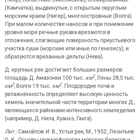
(Камчатка), выдвинутые, с открытым округлым
морским краем (Нигер), многоостровные (Волга).
При малом количестве наносов и при понижении
уровня моря речные рукава врезаются в
отложения, слагающие поверхность приустьевого
участка суши (морские или иные по генезису), и
образуются врезанные дельты (Нева).
Д. крупных рек достигают больших размеров:
2
площадь Д. Амазонки 100 тыс.
км
, Лены 28,5 тыс.
2
2
км
, Волги 19 тыс.
км
. Плодородие почв и
увлажнённость определяют высокую ценность
земель значительной части территории многих Д.,
являющихся районами интенсивного земледелия
(например, Д. Нила, Хуанхэ, Ганга).
Лит.:
Самойлов И. В., Устья рек, М., 1952; Леонтьев
О. К., Основы геоморфологии морских берегов и