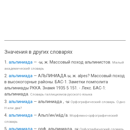
Значения в других словарях
альпиниада
— -ы, ж. Массовый поход альпинистов.
Малый
академический словарь
альпиниада
— АЛЬПИНИАДА ы, ж. alpes? Массовый поход
в высокогорные районы. БАС-1. Заметки помполита
альпиниады РККА. Знамя 1935 5 151. - Лекс. БАС-1:
альпиниада.
Словарь галлицизмов русского языка
альпиниада
— альпиниада , -ы
Орфографический словарь. Одно
Н или два?
альпиниада
— Альп/ин/иа́д/а.
Морфемно-орфографический
словарь
альпиниада
— орф. альпиниада, -ы
Орфографический словарь