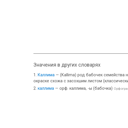
Значения в других словарях
Каллима
— (Kallima) род бабочек семейства 
окраске схожа с засохшим листом (классическ
каллима
— орф. каллима, -ы (бабочка)
Орфогра