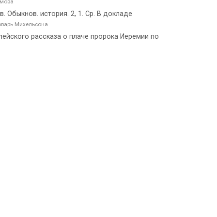
амова
 Обыкнов. история. 2, 1. Ср. В докладе
оварь Михельсона
иблейского рассказа о плаче пророка Иеремии по