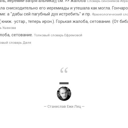
ль, иеремии-запрягальника)] см. >> жалоба
Словарь синонимов Абр
а снисходительно его иеремиады и утешала как могла. Гончаров.
ме: а "дабы сей пагубный дух истребить" и пр.
Фразеологический сл
книж. ·устар., теперь ирон.). Горькая жалоба, сетование. (От б
ь Ушакова
лоба, сетование.
Толковый словарь Ефремовой
овый словарь Даля