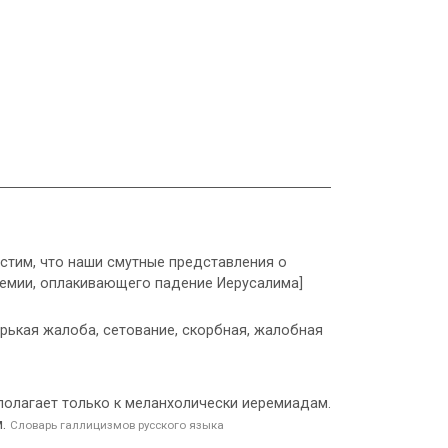
устим, что наши смутные представления о
еремии, оплакивающего падение Иерусалима]
рькая жалоба, сетование, скорбная, жалобная
сполагает только к меланхолически иеремиадам.
м.
Словарь галлицизмов русского языка