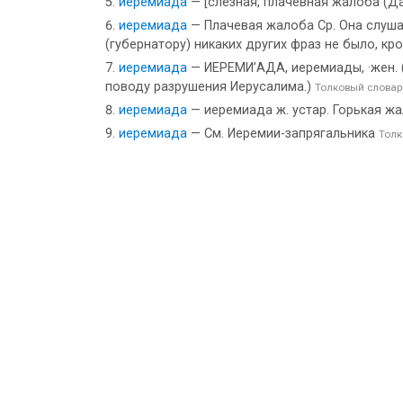
иеремиада
— [слезная, плачевная жалоба (Да
иеремиада
— Плачевая жалоба Ср. Она слушал
(губернатору) никаких других фраз не было, кро
иеремиада
— ИЕРЕМИ’АДА, иеремиады, ·жен. (·
поводу разрушения Иерусалима.)
Толковый словар
иеремиада
— иеремиада ж. устар. Горькая жа
иеремиада
— См. Иеремии-запрягальника
Толк