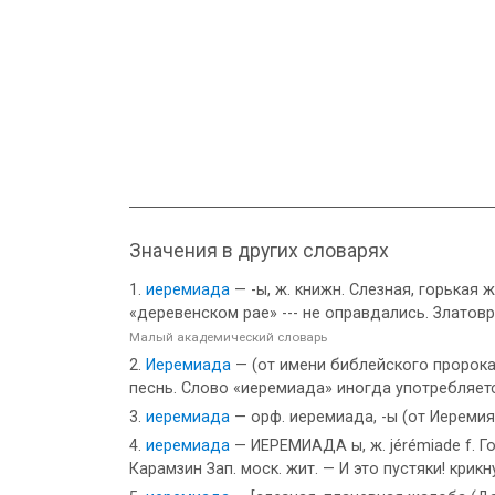
Значения в других словарях
иеремиада
— -ы, ж. книжн. Слезная, горькая
«деревенском рае» --- не оправдались. Златов
Малый академический словарь
Иеремиада
— (от имени библейского пророка
песнь. Слово «иеремиада» иногда употребляет
иеремиада
— орф. иеремиада, -ы (от Иереми
иеремиада
— ИЕРЕМИАДА ы, ж. jérémiade f. Г
Карамзин Зап. моск. жит. — И это пустяки! кри