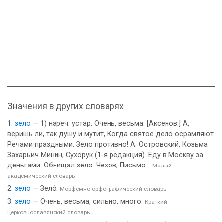
Значения в других словарях
зело
— 1) нареч. устар. Очень, весьма. [Аксенов:] А,
веришь ли, так душу и мутит, Когда святое дело осрамляют
Речами праздными. Зело противно! А. Островский, Козьма
Захарьич Минин, Сухорук (1-я редакция). Еду в Москву за
деньгами. Обнищал зело. Чехов, Письмо...
Малый
академический словарь
зело
— Зело́.
Морфемно-орфографический словарь
зело
— Очень, весьма, сильно, много.
Краткий
церковнославянский словарь