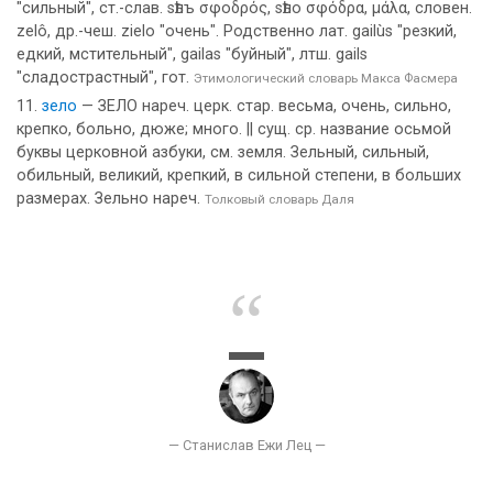
"сильный", ст.-слав. ѕѣлъ σφοδρός, ѕѣло σφόδρα, μάλα, словен.
zelô, др.-чеш. zielo "очень". Родственно лат. gailùs "резкий,
едкий, мстительный", gailas "буйный", лтш. gails
"сладострастный", гот.
Этимологический словарь Макса Фасмера
зело
— ЗЕЛО нареч. церк. стар. весьма, очень, сильно,
крепко, больно, дюже; много. || сущ. ср. название осьмой
буквы церковной азбуки, см. земля. Зельный, сильный,
обильный, великий, крепкий, в сильной степени, в больших
размерах. Зельно нареч.
Толковый словарь Даля