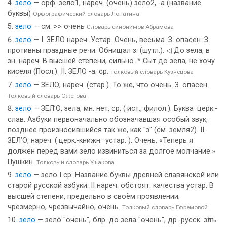
зело
— орф. зело1, нареч. (очень) зело2, -а (название
буквы)
Орфографический словарь Лопатина
зело
— см. >> очень
Словарь синонимов Абрамова
зело
— I. ЗЕЛО нареч. Устар. Очень, весьма. З. опасен. З.
противны праздные речи. Обнищал з. (шутл.). ◁ До зела, в
зн. нареч. В высшей степени, сильно. * Сыт до зела, не хочу
киселя (Посл.). II. ЗЕЛО -а; ср.
Толковый словарь Кузнецова
зело
— ЗЕЛО, нареч. (стар.). То же, что очень. З. опасен.
Толковый словарь Ожегова
зело
— ЗЕЛ’О, зела, мн. нет, ср. (·ист., филол.). Буква ·церк.-
слав. Азбуки первоначально обозначавшая особый звук,
позднее произносившийся так же, как "з" (см. земля2). II.
ЗЕЛ’О, нареч. (·церк.-книжн. ·устар. ). Очень. «Теперь я
должен перед вами зело извиниться за долгое молчание.»
Пушкин.
Толковый словарь Ушакова
зело
— зело I ср. Название буквы древней славянской или
старой русской азбуки. II нареч. обстоят. качества устар. В
высшей степени, предельно в своём проявлении;
чрезмерно, чрезвычайно, очень.
Толковый словарь Ефремовой
зело
— зело́ "очень", блр. до зела "очень", др.-русск. зѣлъ