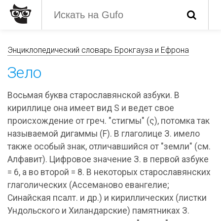
Энциклопедический словарь Брокгауза и Ефрона
Зело
Восьмая буква старославянской азбуки. В
кириллице она имеет вид S и ведет свое
происхождение от греч. "стигмы" (ς), потомка так
называемой дигаммы (F). В глаголице З. имело
также особый знак, отличавшийся от "земли" (см.
Алфавит). Цифровое значение З. в первой азбуке
= 6, а во второй = 8. В некоторых старославянских
глаголических (Ассеманово евангелие;
Синайская псалт. и др.) и кириллических (листки
Ундольского и Хиландарские) памятниках З.