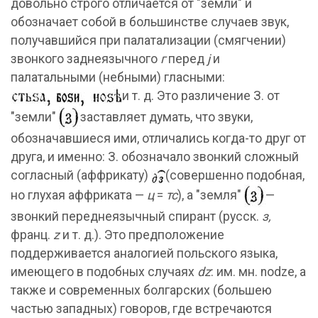
довольно строго отличается от "земли" и
обозначает собой в большинстве случаев звук,
получавшийся при палатализации (смягчении)
звонкого заднеязычного
г
перед
j
и
палатальными (небными) гласными:
и т. д. Это различение З. от
"земли"
заставляет думать, что звуки,
обозначавшиеся ими, отличались когда-то друг от
друга, и именно: З. обозначало звонкий сложный
согласный (аффрикату)
(совершенно подобная,
но глухая аффриката —
ц
=
тс
), a "земля"
—
звонкий переднеязычный спирант (русск.
з,
франц.
z
и т. д.). Это предположение
поддерживается аналогией польского языка,
имеющего в подобных случаях
dz
: им. мн. nodze, a
также и современных болгарских (большею
частью западных) говоров, где встречаются