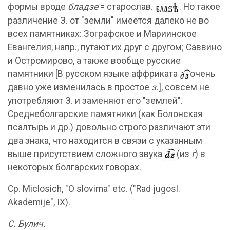
формы вроде
бладзе
= старослав.
. Но такое
различение З. от "земли" имеется далеко не во
всех памятниках: Зографское и Мариинское
Евангелия, напр., путают их друг с другом; Саввино
и Остромирово, а также вообще русские
памятники [В русском языке аффриката
очень
давно уже изменилась в простое
з.
], совсем не
употребляют З. и заменяют его "землей".
Среднеболгарские памятники (как Болонская
псалтырь и др.) довольно строго различают эти
два знака, что находится в связи с указанным
выше присутствием сложного звука
(из
г
) в
некоторых болгарских говорах.
Ср. Miclosich, "О slovima" etc. ("Rad jugosl.
Akademije", IX).
С. Булич.