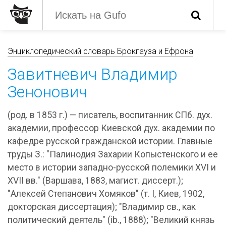
Энциклопедический словарь Брокгауза и Ефрона
Завитневич Владимир
Зенонович
(род. в 1853 г.) — писатель, воспитанник СПб. дух.
академии, профессор Киевской дух. академии по
кафедре русской гражданской истории. Главные
труды З.: "Палинодия Захарии Копыстенского и ее
место в истории западно-русской полемики XVI и
XVII вв." (Варшава, 1883, магист. диссерт.);
"Алексей Степанович Хомяков" (т. I, Киев, 1902,
докторская диссертация); "Владимир св., как
политический деятель" (ib., 1888); "Великий князь