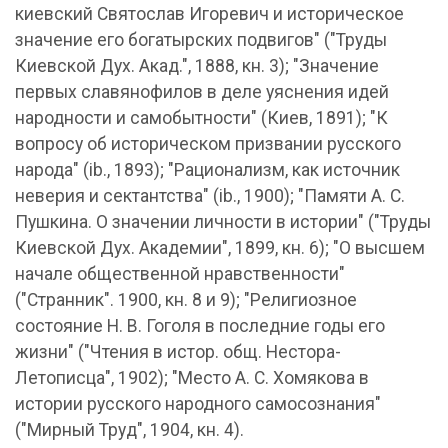
киевский Святослав Игоревич и историческое
значение его богатырских подвигов" ("Труды
Киевской Дух. Акад.", 1888, кн. 3); "Значение
первых славянофилов в деле уяснения идей
народности и самобытности" (Киев, 1891); "К
вопросу об историческом призвании русского
народа" (ib., 1893); "Рационализм, как источник
неверия и сектантства" (ib., 1900); "Памяти А. С.
Пушкина. О значении личности в истории" ("Труды
Киевской Дух. Академии", 1899, кн. 6); "О высшем
начале общественной нравственности"
("Странник". 1900, кн. 8 и 9); "Религиозное
состояние Н. В. Гоголя в последние годы его
жизни" ("Чтения в истор. общ. Нестора-
Летописца", 1902); "Место А. С. Хомякова в
истории русского народного самосознания"
("Мирный Труд", 1904, кн. 4).