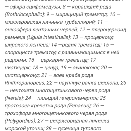
— эфира сцифомедузы; 8 — корацидий рода
(Bothriocephalic); 9 — мирацидий трематод; 10 —
мюллеровская личинка турбеллярий; 11 —
онкосфера ленточных червей; 12 — плероцеркоид
ремнеца (Ligula intestinalis); 13 — процеркоид
широкого лентеца; 14 —редия трематод; 15 —
спороциста трематод с развинающимися в ней
редиями; 16 — церкария трематод; 17 —
цистицерк; 18 — ценур; 19 — эхинококк; 20 —
цистицеркоид; 21 — зоеа краба рода
Rhithropanopeus; 22 — науплиус рачка циклопа; 23
— нектохета многощетинкового червя рода
(Nereis); 24 — пилидий гетеронемертин; 25 —
протозоеа креветки рода (Penaeus); 26 —
трохофора многощетинкового червя рода
(Polygordius); 27 — циприсовидная личинка
морской уточки; 28 — гусеница тутового