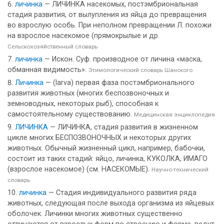
личинка
— ЛИЧИНКА насекомых, постэмбриональная
стадия развития, от вылупления из яйца до превращения
во взрослую особь. При неполном превращении Л. похожи
на взрослое насекомое (прямокрылые и др.
Сельскохозяйственный словарь
личинка
— Искон. Суф. производное от личина «маска,
обманная видимость».
Этимологический словарь Шанского
Личинка
— (larva) первая фаза постэмбрионального
развития животных (многих беспозвоночных и
земноводных, некоторых рыб), способная к
самостоятельному существованию.
Медицинская энциклопедия
ЛИЧИНКА
— ЛИЧИНКА, стадия развития в жизненном
цикле многих БЕСПОЗВОНОЧНЫХ и некоторых других
животных. Обычный жизненный цикл, например, бабочки,
состоит из таких стадий: яйцо, личинка, КУКОЛКА, ИМАГО
(взрослое насекомое) (см. НАСЕКОМЫЕ).
Научно-технический
словарь
личинка
— Стадия индивидуального развития ряда
животных, следующая после выхода организма из яйцевых
оболочек. Личинки многих животных существенно