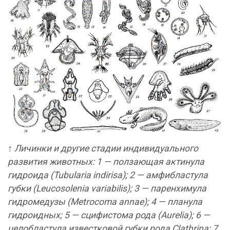
↑
Личинки и другие стадии индивидуального
развития животных: 1 — ползающая актинула
гидроида (Tubularia indirisa); 2 — амфибластула
губки (Leucosolenia variabilis); 3 — паренхимула
гидромедузы (Metrocoma аnnае); 4 — планула
гидроидных; 5 — сцифистома рода (Aurelia); 6 —
целобластула известковой губки рода Clathrina; 7