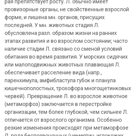
рая препятствует росту. Л. обычно имеет
провизорные органы, не свойственные взрослой
форме, и лишена мн. органов, присущих
последней. У мн. животных стадия Л.
обусловлена разл. образом жизни на ранних
этапах развития и во взрослом состоянии; часто
наличие стадии Л. связано со сменой условий
обитания во время развития. У морских сидячих
или малоподвижных животных плавающая Л.
обеспечивает расселение вида (напр.,
паренхимула, амфибластула губок и планула
кишечнополостных, трохофора многощетинковых
червей). Превращение Л. во взрослое животное
(метаморфоз) заключается в перестройке
организации, тем более глубокой, чем сильнее Л.
отличается от взрослого организма. Особенно
резкие изменения происходят при метаморфозе
Л. ряда беспозвоночных (немертин, иглокожих,