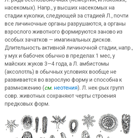
насекомых). Напр., у высших насекомых на
стадии куколки, следующей за стадией Л., почти
все личиночные органы разрушаются, а органы
взрослого животного формируются заново из
особых зачатков — имагинальных дисков.
Длительность активной личиночной стадии, напр.,
у мух и бабочек обычно в пределах 1 мес, у
майских жуков 3—4 года, а Л. амбистомы
(аксолотль) в обычных условиях вообще не
развивается во взрослую форму и способна к
размножению (
см.
неотения
). Л. нек-рых групп
совр. животных сохраняют черты строения
предковых форм.