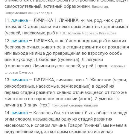
отличаются от взрослых форм по строению и форме, ведут
самостоятельный, активный образ жизни.
Биология.
Современная энциклопедия
личинка
— ЛИЧИНКА 1. ЛИЧИНКА, -и; мн. род. -нок, дат.
-нкам; ж. Стадия развития некоторых животных организмов
(червей, насекомых, рыб и т.п.
Толковый словарь Кузнецова
личинка
— ЛИЧИНКА, и, ж. У земноводных, рыб и многих
беспозвоночных: животное в стадии развития от рождения
или выхода из яйца до превращения во взрослую особь
или в куколку. Л. бабочки (гусеница). Л. лягушки
(головастик). Личинки жуков, червей, угрей. | прил.
Толковый
словарь Ожегова
личинка
— ЛИЧ’ИНКА, личинки, ·жен. 1. Животное (черви,
ракообразные, насекомые, земноводные) в одной из
первых стадий развития, сильно отличающееся от того же
животного во взрослом состоянии (зоол.). 2. уменьш. к
личина в 3 ·знач. (тех.).
Толковый словарь Ушакова
личинка
— Казалось бы, что может быть общего между
этим словом, называющим одну из стадий развития
насекомого, и словом личина. Говоря "личина", мы имеем в
виду внешний вид, за которым скрывается истинная