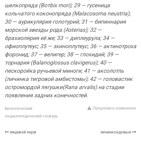
шелкопряда (Вотbiх mori); 29 — гусеница
кольчатого коконопряда (Malacosoma neustria);
30 — аурикулярия голотурий; 31 — бипиннария
морской звезды рода (Asterias); 32 —
брахиолярия её же; 33 — диплеурула; 34 —
офиоплутеус; 35 — эхиноплутеус; 36 — актинотроха
форонид; 37 — велигер; 38 — глохидий; 39 —
торнария (Balanoglossus clavigerus); 40 —
пескоройка ручьевой миноги; 41 — аксолотль
(личинка тигровой амбистомы); 42 — головастик
остромордой лягушки(Rana arvalis) на стадии
появления задних конечностей.
Предложить изменения
Биологический
энциклопедический словарь
лицевой нерв
личинкоедовые