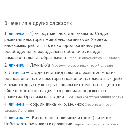
Значения в других словарях
личинка
— 1) -и, род. мн. -нок, дат. -нкам, ж. Стадия
развития некоторых животных организмов (червей,
насекомых, рыб и т. п.), на которой организм уже
освободился от зародышевых оболочек и ведет
самостоятельный образ жизни...
Малый академический словарь
личинка
— Личи́н/к/а.
Морфемно-орфографический словарь
Личинка
— Стадия индивидуального развития многих
беспозвоночных и некоторых позвоночных животных (рыб
и земноводных), у которых запасы питательных веществ в
яйце недостаточны для завершения зародышевого
развития. Организм на стадии...
Большая советская энциклопедия
личинка
— орф. личинка, -и, р. мн. -нок
Орфографический
словарь Лопатина
личинка
— . Вин.пад. мн.ч.: личинки и (реже) личинок.
Наблюдать личинки в их развитии.
Управление в русском языке