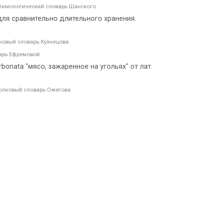
тимологический словарь Шанского
для сравнительно длительного хранения.
ковый словарь Кузнецова
арь Ефремовой
bоnаtа "мясо, зажаренное на угольях" от лат.
олковый словарь Ожегова