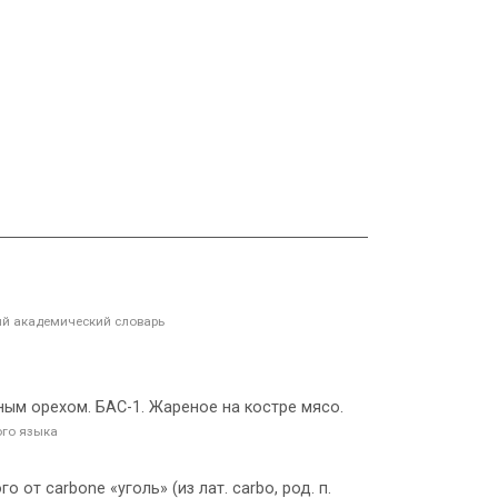
й академический словарь
ным орехом. БАС-1. Жареное на костре мясо.
ого языка
го от carbone «уголь» (из лат. carbo, род. п.