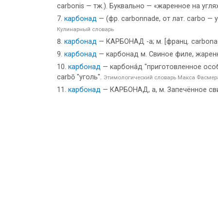
carbonis — тж.). Буквально — «жаренное на угля
карбонад
— (фр. carbonnade, от лат. carbo 
Кулинарный словарь
карбонад
— КАРБОНАД -а; м. [франц. carbona
карбонад
— карбонад м. Свиное филе, жарен
карбонад
— карбона́д "приготовленное особы
саrbō "уголь".
Этимологический словарь Макса Фасмер
карбонад
— КАРБОНАД, а, м. Запечённое сви