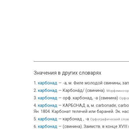
Значения в других словарях
карбонад
— -а, м. Филе молодой свинины, за
карбонад
— Карбона́д/ (свинина).
Морфемно-ор
карбонад
— орф. карбонад, -а (свинина)
Орфог
карбонад
— КАРБОНАД а, м. carbonade, carbo
Ян. 1804. Карбонат телячей или бараней. Эк. нас
карбонад
— карбонад , -а
Орфографический слова
карбонад
— (свинина). Заимств. в конце XVIII 