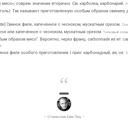
х мясо», соврем. значение вторично. См. карболка, карбонарий.
Э
— уголь). Так называют приготовленную особым образом свинину 
de] Свиное филе, запечённое с чесноком, мускатным орехом.
Тол
ное или запечённое с чесноком, мускатным орехом.
Толковый слов
м образом мясо". Вероятно, через франц. carbonnade из ит. саr
а
ное филе особого приготовления. | прил. карбонадный, ая, ое.
Т