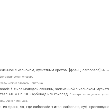
печенное с чесноком, мускатным орехом. [франц. carbonade]
Малы
фографический словарь
рафический словарь Лопатина
nnade f. Филе молодой свинины, запеченной с чесноком, мускат
тавл. 68. // Сл. 18. Карбонад или гриллад.
Словарь галлицизмов русск
рь. Одно Н или два?
в. из франц. яз., где carbonade < итал. carbonata, суф. производно