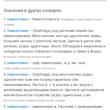
Значения в других словарях
камнеломка
— Камн/е/ло́м/к/а.
Морфемно-орфографический
словарь
Камнеломка
— (Saxifraga) род растений семейства
камнеломковых. Многолетние, иногда однолетние травы,
большей частью с розеткой листьев. Цветки в щитке или
метёлке, редко одиночные. Около 350 видов в умеренном и
холодном поясах Северного полушария, а также в Андах.
Большая советская энциклопедия
камнеломка
— орф. камнеломка, -и, р. мн. -мок
Орфографический словарь Лопатина
камнеломка
— (Saxifraga), род многолетних, редко
однолетних трав или полукустарничков сем.
камнеломковых. Листья б. ч. в розетке, у мн. видов с
желёзками, выделяющими известь. Цветки в щитковидном
или метельчатом соцветии, редко одиночные, у мн.
Биологический энциклопедический словарь
камнеломка
— камнеломка ж. Растение с прикорневыми