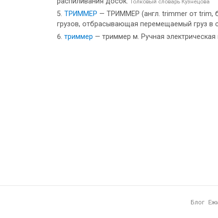
распиливания досок.
Толковый словарь Кузнецова
ТРИММЕР
— ТРИММЕР (англ. trimmer от trim,
грузов, отбрасывающая перемещаемый груз в ст
триммер
— триммер м. Ручная электрическая
Блог
Еж