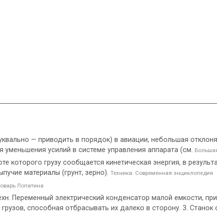
m, буквально — приводить в порядок) в авиации, небольшая откл
я уменьшения усилий в системе управления аппарата (см.
Большая
оте которого грузу сообщается кинетическая энергия, в результ
пучие материалы (грунт, зерно).
Техника. Современная энциклопедия
оварь Лопатина
. Техн. Переменный электрический конденсатор малой емкости, п
рузов, способная отбрасывать их далеко в сторону. 3. Станок