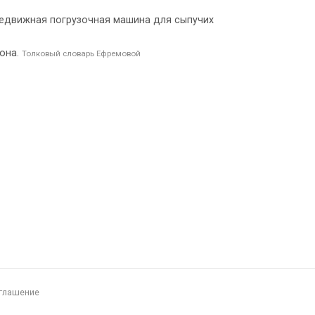
передвижная погрузочная машина для сыпучих
зона.
Толковый словарь Ефремовой
глашение