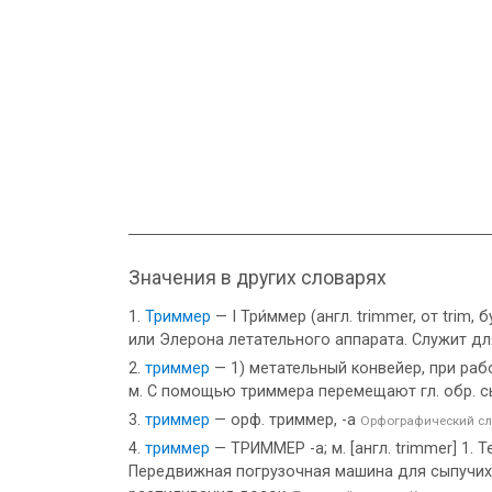
Значения в других словарях
Триммер
— I Три́ммер (англ. trimmer, от tri
или Элерона летательного аппарата. Служит дл
триммер
— 1) метательный конвейер, при раб
м. С помощью триммера перемещают гл. обр. сы
триммер
— орф. триммер, -а
Орфографический сл
триммер
— ТРИММЕР -а; м. [англ. trimmer] 1
Передвижная погрузочная машина для сыпучих г