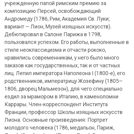
учрежденную папой римским премию за
композицию Персей, освобождающий
Андромеду (1786, Рим, Академия Св. Луки;
вариант — Лион, Музей изящных искусств).
Дебютировал в Салоне Парижа в 1798,
пользовался успехом. Его работы, выполненные в
стиле неоклассицизма и отчасти рококо,
нравились современникам, у него было много
заказов как государственных, так и от частных
лиц. Лепил императора Наполеона I (1800-е), его
родственников, императрицу Жозефину (1805—
1806, дворец Мальмезон), для чего специально
ездил за мрамором в Италию, в каменоломни
Каррары. Член-корреспондент Института
Франции, профессор Школы изящных искусств
Лиона. Основные произведения: Портрет
молодого человека (1786, медальон, Париж,