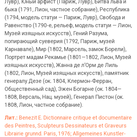
Лувр), Юный арфист (Париж, Лувр), Битва льва и
быка (1791, Лион, частное собрание), Республика
(1794, модель статуи — Париж, Лувр), Свобода и
Равенство (1790-е, рельеф, модель статуи — Лион,
Музей изящных искусств), Гений Разума,
попирающий суеверия (1792, Париж, музей
Карнавале), Мир (1802, Марсель, замок Борели),
Портрет мадам Рекамье (1801—1802, Лион, Музей
изящных искусств), Жанна де л’Орм де Лиль
(1802, Лион, Музей изящных искусств), памятник
генералу Дезе (ок. 1804, Клермон-Ферран,
Общественный сад), Эжен Богарне (ок. 1804—
1808, Версаль, Нац. музей), Генерал Пистон (ок.
1808, Лион, частное собрание).
Лит.:
Benezit E. Dictionnaire critique et documentaire
des Peintres, Sculpteurs Dessinateurs et Graveurs
Librairie grunnd. Paris, 1976; Allgemeines Kunstler-