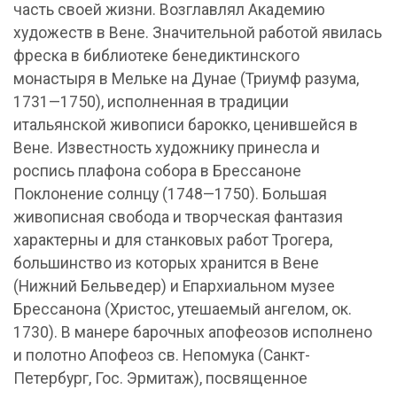
часть своей жизни. Возглавлял Академию
художеств в Вене. Значительной работой явилась
фреска в библиотеке бенедиктинского
монастыря в Мельке на Дунае (Триумф разума,
1731—1750), исполненная в традиции
итальянской живописи барокко, ценившейся в
Вене. Известность художнику принесла и
роспись плафона собора в Брессаноне
Поклонение солнцу (1748—1750). Большая
живописная свобода и творческая фантазия
характерны и для станковых работ Трогера,
большинство из которых хранится в Вене
(Нижний Бельведер) и Епархиальном музее
Брессанона (Христос, утешаемый ангелом, ок.
1730). В манере барочных апофеозов исполнено
и полотно Апофеоз св. Непомука (Санкт-
Петербург, Гос. Эрмитаж), посвященное