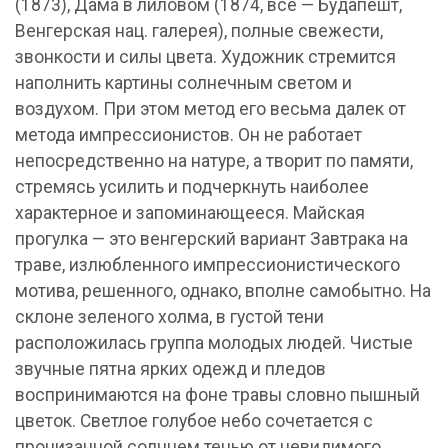
(1873), Дама в лиловом (1874, все — Будапешт,
Венгерская нац. галерея), полные свежести,
звонкости и силы цвета. Художник стремится
наполнить картины солнечным светом и
воздухом. При этом метод его весьма далек от
метода импрессионистов. Он не работает
непосредственно на натуре, а творит по памяти,
стремясь усилить и подчеркнуть наиболее
характерное и запоминающееся. Майская
прогулка — это венгерский вариант Завтрака на
траве, излюбленного импрессионистического
мотива, решенного, однако, вполне самобытно. На
склоне зеленого холма, в густой тени
расположилась группа молодых людей. Чистые
звучные пятна ярких одежд и пледов
воспринимаются на фоне травы словно пышный
цветок. Светлое голубое небо сочетается с
пронизанной солнцем тенью от невидимого