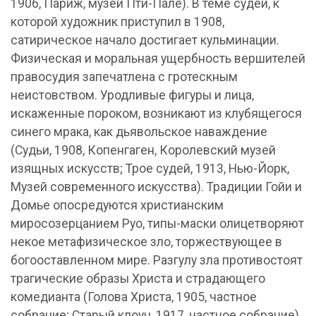
1906, Париж, музей Пти-Пале). В теме судей, к
которой художник приступил в 1908,
сатирическое начало достигает кульминации.
Физическая и моральная ущербность вершителей
правосудия запечатлена с гротескным
неистовством. Уродливые фигуры и лица,
искаженные пороком, возникают из клубящегося
синего мрака, как дьявольское наваждение
(Судьи, 1908, Копенгаген, Королевский музей
изящных искусств; Трое судей, 1913, Нью-Йорк,
Музей современного искусства). Традиции Гойи и
Домье опосредуются христианским
миросозерцанием Руо, типы-маски олицетворяют
некое метафизическое зло, торжествующее в
богооставленном мире. Разгулу зла противостоят
трагические образы Христа и страдающего
комедианта (Голова Христа, 1905, частное
собрание; Старый клоун, 1917, частное собрание).