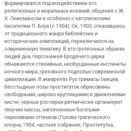
формировался под воздействием его
религиозных и моральных исканий, общения с Ж.
К. Гюисмансом и особенно с католическим
писателем Л. Блуа (с 1904). Ок. 1903, отказавшись
от традиционного жанра библейских и
исторических композиций, переключился на
современную тематику. В его гротескных образах
людей дна, персонажей бродячего цирка
обнажаются стихийные, необузданные инстинкты
ночного мира, греховного подполья современной
цивилизации. В акварелях Руо гримасы паяцев,
бесстыдные позы проституток обрисованы
свободными, широко круглящимися движениями
кисти; черные росчерки ритмически организуют
текучие массы, наполненные богатыми
переливами оттенков (Голова трагического
клоуна, 1904, частное собрание; Проститутка,