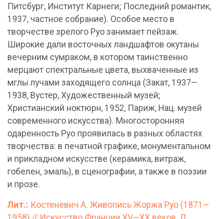
Питсбург, Институт Карнеги; Последний романтик,
1937, частное собрание). Особое место в
творчестве зрелого Руо занимает пейзаж.
Широкие дали восточных ландшафтов окутаны
вечерним сумраком, в котором таинственно
мерцают спектральные цвета, выхваченные из
мглы лучами заходящего солнца (Закат, 1937—
1938, Вустер, Художественный музей;
Христианский ноктюрн, 1952, Париж, Нац. музей
современного искусства). Многосторонняя
одаренность Руо проявилась в разных областях
творчества: в печатной графике, монументальном
и прикладном искусстве (керамика, витраж,
гобелен, эмаль), в сценографии, а также в поэзии
и прозе.
Лит.:
Костеневич А. Живопись Жоржа Руо (1871—
1958) // Искусство Франции XV—XX веков. Л.,