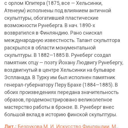
с орлом Юпитера (1875, все — Хельсинки,
Атенеум) исполнены под влиянием античной
скульптуры, обогатившей пластические
возможности Рунеберга. В нач. 1890-х
возвратился в Финляндию. Рано снискал
международную известность. Талант скульптора
раскрылся в области монументальной
скульптуры. В 1882—1885 В. Рунеберг создал
памятник отцу — поэту Йохану Людвигу Рунебергу,
воздвигнутый в центре Хельсинки на бульваре
Эспланада. В Турку им был исполнен памятник
генерал-губернатору Перу Брахе (1884—1885). В
обоих произведениях передана значительность
образов, продемонстрировано великолепное
мастерство работы в бронзе. В. Рунеберг внес
большой вклад в историю финской скульптуры.
Лит.:
Безрукова М. И. Искусство Финляндии. М.,