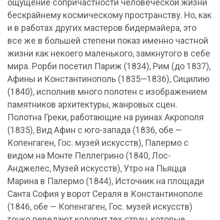
ощущение сопричастности человеческой жизни
бескрайнему космическому пространству. Но, как
и в работах других мастеров бидермайера, это
все же в большей степени показ именно частной
жизни как некоего маленького, замкнутого в себе
мира. Рорби посетил Париж (1834), Рим (до 1837),
Афины и Константинополь (1835—1836), Сицилию
(1840), исполнив много полотен с изображением
памятников архитектуры, жанровых сцен.
Полотна Греки, работающие на руинах Акрополя
(1835), Вид Афин с юго-запада (1836, обе —
Копенгаген, Гос. музей искусств), Палермо с
видом на Монте Пеллегрино (1840, Лос-
Анджелес, Музей искусств), Утро на Пьяцца
Марина в Палермо (1844), Источник на площади
Санта София у ворот Сераля в Константинополе
(1846, обе — Копенгаген, Гос. музей искусств)
тонко передают колорит тех стран, которые