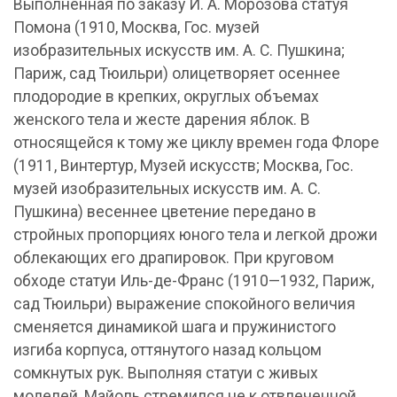
Выполненная по заказу И. А. Морозова статуя
Помона (1910, Москва, Гос. музей
изобразительных искусств им. А. С. Пушкина;
Париж, сад Тюильри) олицетворяет осеннее
плодородие в крепких, округлых объемах
женского тела и жесте дарения яблок. В
относящейся к тому же циклу времен года Флоре
(1911, Винтертур, Музей искусств; Москва, Гос.
музей изобразительных искусств им. А. С.
Пушкина) весеннее цветение передано в
стройных пропорциях юного тела и легкой дрожи
облекающих его драпировок. При круговом
обходе статуи Иль-де-Франс (1910—1932, Париж,
сад Тюильри) выражение спокойного величия
сменяется динамикой шага и пружинистого
изгиба корпуса, оттянутого назад кольцом
сомкнутых рук. Выполняя статуи с живых
моделей, Майоль стремился не к отвлеченной