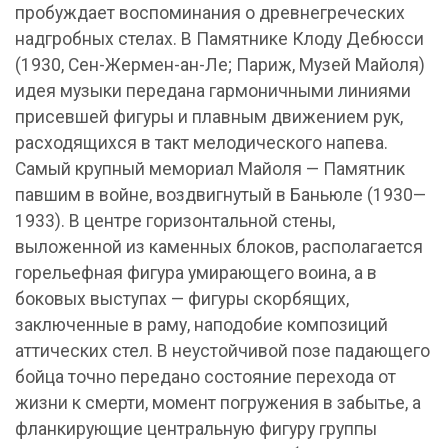
пробуждает воспоминания о древнегреческих
надгробных стелах. В Памятнике Клоду Дебюсси
(1930, Сен-Жермен-ан-Ле; Париж, Музей Майоля)
идея музыки передана гармоничными линиями
присевшей фигуры и плавным движением рук,
расходящихся в такт мелодического напева.
Самый крупный мемориал Майоля — Памятник
павшим в войне, воздвигнутый в Баньюле (1930—
1933). В центре горизонтальной стены,
выложенной из каменных блоков, располагается
горельефная фигура умирающего воина, а в
боковых выступах — фигуры скорбящих,
заключенные в раму, наподобие композиций
аттических стел. В неустойчивой позе падающего
бойца точно передано состояние перехода от
жизни к смерти, момент погружения в забытье, а
фланкирующие центральную фигуру группы