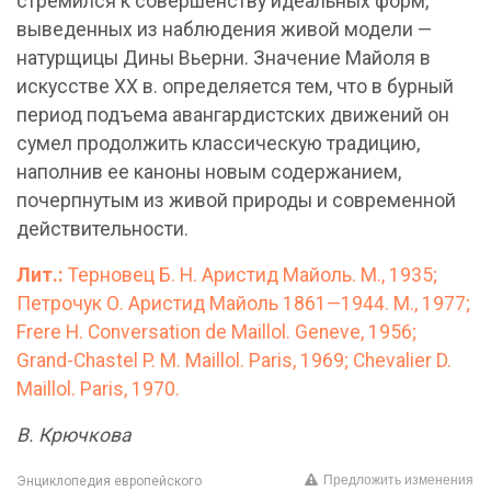
стремился к совершенству идеальных форм,
выведенных из наблюдения живой модели —
натурщицы Дины Вьерни. Значение Майоля в
искусстве XX в. определяется тем, что в бурный
период подъема авангардистских движений он
сумел продолжить классическую традицию,
наполнив ее каноны новым содержанием,
почерпнутым из живой природы и современной
действительности.
Лит.:
Терновец Б. Н. Аристид Майоль. М., 1935;
Петрочук О. Аристид Майоль 1861—1944. М., 1977;
Frere H. Conversation de Maillol. Geneve, 1956;
Grand-Chastel P. M. Maillol. Paris, 1969; Chevalier D.
Maillol. Paris, 1970.
В. Крючкова
Предложить изменения
Энциклопедия европейского