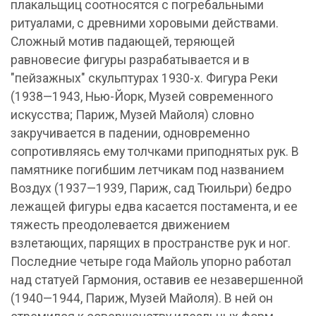
плакальщиц соотносятся с погребальными
ритуалами, с древними хоровыми действами.
Сложный мотив падающей, теряющей
равновесие фигуры разрабатывается и в
"пейзажных" скульптурах 1930-х. Фигура Реки
(1938—1943, Нью-Йорк, Музей современного
искусства; Париж, Музей Майоля) словно
закручивается в падении, одновременно
сопротивляясь ему толчками приподнятых рук. В
памятнике погибшим летчикам под названием
Воздух (1937—1939, Париж, сад Тюильри) бедро
лежащей фигуры едва касается постамента, и ее
тяжесть преодолевается движением
взлетающих, парящих в пространстве рук и ног.
Последние четыре года Майоль упорно работал
над статуей Гармония, оставив ее незавершенной
(1940—1944, Париж, Музей Майоля). В ней он