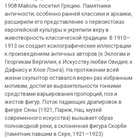
1908 Майоль посетил Грецию. Памятники
античности, особенно ранней классики и архаики,
расширили его представление о первоистоках
европейской культуры и укрепили веру в
животворность классической традиции. В 1910—
1913 он создает ксилографические иллюстрации
к произведениям античных авторов (к Эклогам и
Георгикам Вергилия, к Искусству любви Овидия, к
Дафнису и Хлое Лонга). На протяжении всей
жизни скульптор оставался верен раз избранным
мотивам, достигая выразительности тонкими
средствами варьирования пропорций, поз и
жестов фигур. Поток падающих драпировок в
фигуре Сены (1921, Париж, Нац. музей
современного искусства) вызывает образ
полноводной реки, а склоненная фигура Скорби
(памятник павшим в Сере, 1921—1923)