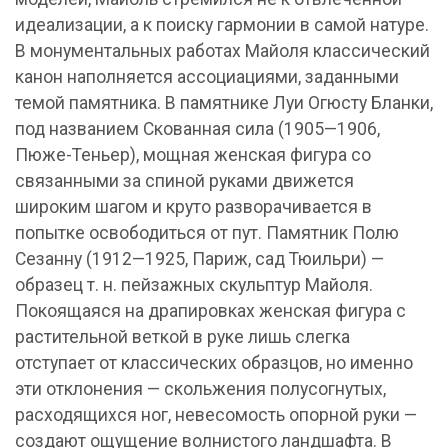
идеализации, а к поиску гармонии в самой натуре.
В монументальных работах Майоля классический
канон наполняется ассоциациями, заданными
темой памятника. В памятнике Луи Огюсту Бланки,
под названием Скованная сила (1905—1906,
Пюже-Теньер), мощная женская фигура со
связанными за спиной руками движется
широким шагом и круто разворачивается в
попытке освободиться от пут. Памятник Полю
Сезанну (1912—1925, Париж, сад Тюильри) —
образец т. н. пейзажных скульптур Майоля.
Покоящаяся на драпировках женская фигура с
растительной веткой в руке лишь слегка
отступает от классических образцов, но именно
эти отклонения — скольжения полусогнутых,
расходящихся ног, невесомость опорной руки —
создают ощущение волнистого ландшафта. В