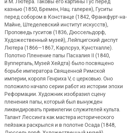
и М. Лютера. Таковы его картины Гус перед
казнью (1850, Бремен, Нац. галерея), Гуситы
перед собором в Констанце (1842, Франкфурт-на-
Майне, Штеделевский институт искусств),
Проповедь гуситов (1836, Дюссельдорф,
Художественный музей), Лейпцигский диспут
Лютера (1866—1867, Карлсруэ, Кунстхалле).
Полотно Пленение папы Пасхалия II (1840,
Вупперталь, Музей Хейдта) было посвящено
борьбе императора Священной Римской
империи, короля Генриха V, с церковью. Оно
положило начало серии работ из истории эпохи
Реформации. Художник изобразил сцену
пленения папы, который был вынужден
ликвидировать привилегии служителей культа.
Талант Лессинга как мастера исторического
пейзажа раскрылся и в полотне Осада (1848,
Дюссельдорф, Художественный музей),