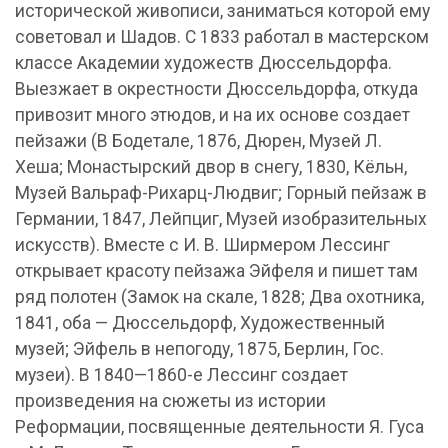
исторической живописи, заниматься которой ему
советовал и Шадов. С 1833 работал в мастерском
классе Академии художеств Дюссельдорфа.
Выезжает в окрестности Дюссельдорфа, откуда
привозит много этюдов, и на их основе создает
пейзажи (В Бодетале, 1876, Дюрен, Музей Л.
Хеша; Монастырский двор в снегу, 1830, Кёльн,
Музей Вальраф-Рихарц-Людвиг; Горный пейзаж в
Германии, 1847, Лейпциг, Музей изобразительных
искусств). Вместе с И. В. Ширмером Лессинг
открывает красоту пейзажа Эйфеля и пишет там
ряд полотен (Замок на скале, 1828; Два охотника,
1841, оба — Дюссельдорф, Художественный
музей; Эйфель в непогоду, 1875, Берлин, Гос.
музеи). В 1840—1860-е Лессинг создает
произведения на сюжеты из истории
Реформации, посвященные деятельности Я. Гуса