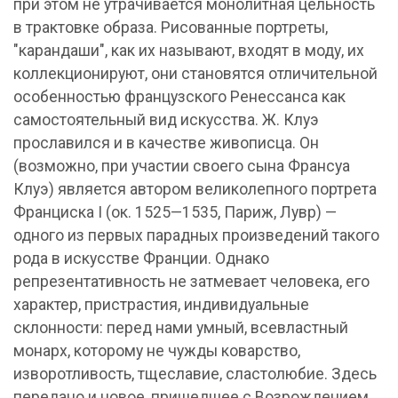
при этом не утрачивается монолитная цельность
в трактовке образа. Рисованные портреты,
"карандаши", как их называют, входят в моду, их
коллекционируют, они становятся отличительной
особенностью французского Ренессанса как
самостоятельный вид искусства. Ж. Клуэ
прославился и в качестве живописца. Он
(возможно, при участии своего сына Франсуа
Клуэ) является автором великолепного портрета
Франциска I (ок. 1525—1535, Париж, Лувр) —
одного из первых парадных произведений такого
рода в искусстве Франции. Однако
репрезентативность не затмевает человека, его
характер, пристрастия, индивидуальные
склонности: перед нами умный, всевластный
монарх, которому не чужды коварство,
изворотливость, тщеславие, сластолюбие. Здесь
передано и новое, пришедшее с Возрождением