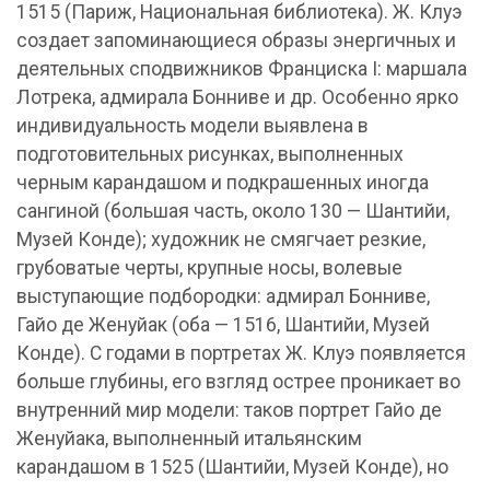
1515 (Париж, Национальная библиотека). Ж. Клуэ
создает запоминающиеся образы энергичных и
деятельных сподвижников Франциска I: маршала
Лотрека, адмирала Бонниве и др. Особенно ярко
индивидуальность модели выявлена в
подготовительных рисунках, выполненных
черным карандашом и подкрашенных иногда
сангиной (большая часть, около 130 — Шантийи,
Музей Конде); художник не смягчает резкие,
грубоватые черты, крупные носы, волевые
выступающие подбородки: адмирал Бонниве,
Гайо де Женуйак (оба — 1516, Шантийи, Музей
Конде). С годами в портретах Ж. Клуэ появляется
больше глубины, его взгляд острее проникает во
внутренний мир модели: таков портрет Гайо де
Женуйака, выполненный итальянским
карандашом в 1525 (Шантийи, Музей Конде), но