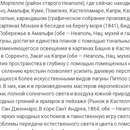
 Мортелле (район старого Неаполя), где сейчас нахо
но, Амальфи, Куме, Помпеях, Кастелламаре, Капри, Ка
арелью, карандашом (графическое собрание произвед
картинах Монахи в беседке на берегу моря (1841), Вид
 Побережье в Амальфи (обе — Неаполь, Нац. музей и г
гуны, достигая единства планов с помощью тональны
изменяющегося освещения в картинах Башня в Кастел
в Сорренто, Закат на Капри (обе — Неаполь, Нац. музе
тия пространства в глубину с помощью помещенных 
к селению крестьян позволяет усилить далевую персп
щихся более искусственными видов лагуны Питлоо 
 В них, как и в произведениях мастеров европейског
и, полной солнечного света и воздуха южной природ
дных гуляний и ярмарок в пейзаже (Рынок в Кастелла
Сан Дженнаро; В хоре Сант Андреа, 1864, обе — Неапо
ярких народных костюмов и таинственную игру света и
роблемы передачи естественного света и цвета с по