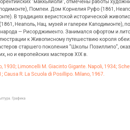
лорентийских "маккьяйоли", отмечены работы художни
Каподимонте), Помпеи. Дом Корнелия Руфо (1861, Неапо
монте). В традициях веристской исторической живопи
(1861, Неаполь, Нац. музей и галереи Каподимонте),
 народа — Рисорджименто. Занимался офортом и лито
 иллюстрации к Живописному путешествию короля обеи
астеров старшего поколения "Школы Позиллипо", ока
х, но и европейских мастеров XIX в.
 1930; Limoncelli M. Giacinto Gigante. Napoli, 1934; Schetti
; Causa R. La Scuola di Posillipo. Milano, 1967.
птура. Графика