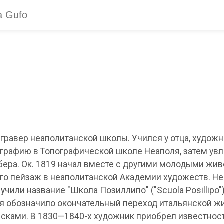
гравер неаполитанской школы. Учился у отца, худож
ртографию в Топографической школе Неаполя, затем у
бера. Ок. 1819 начал вместе с другими молодыми жи
его пейзаж в неаполитанской Академии художеств. Н
чили название "Школа Позиллипо" ("Scuola Posillipo"
я обозначило окончательный переход итальянской жи
ками. В 1830—1840-х художник приобрел известность