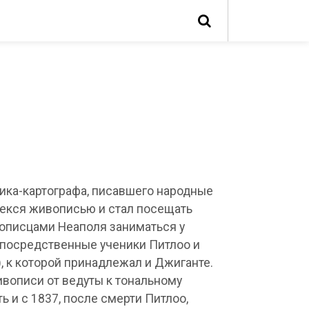
ника-картографа, писавшего народные
влекся живописью и стал посещать
вописцами Неаполя заниматься у
епосредственные ученики Питлоо и
), к которой принадлежал и Джиганте.
вописи от ведуты к тональному
 и с 1837, после смерти Питлоо,