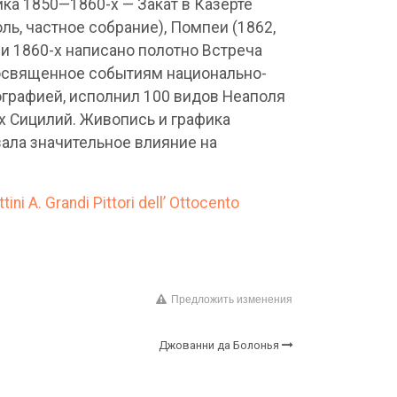
ка 1850—1860-х — Закат в Казерте
ль, частное собрание), Помпеи (1862,
си 1860-х написано полотно Встреча
 посвященное событиям национально-
графией, исполнил 100 видов Неаполя
х Сицилий. Живопись и графика
зала значительное влияние на
ni A. Grandi Pittori dell’ Ottocento
Предложить изменения
Джованни да Болонья