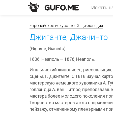
Европейское искусство. Энциклопедия
Джиганте, Джачинто
(Gigante, Giacinto)
1806, Неаполь — 1876, Неаполь.
Итальянский живописец, рисовальщик, 
сцены, Г. Джиганте. С 1818 изучал ка
мастерскую немецкого художника А. Гу
голландца А. ван Питлоо, преподававш
мастера более молодого поколения полу
Творчество мастеров этого направлени
пейзажу, отмеченному пленэрными поис