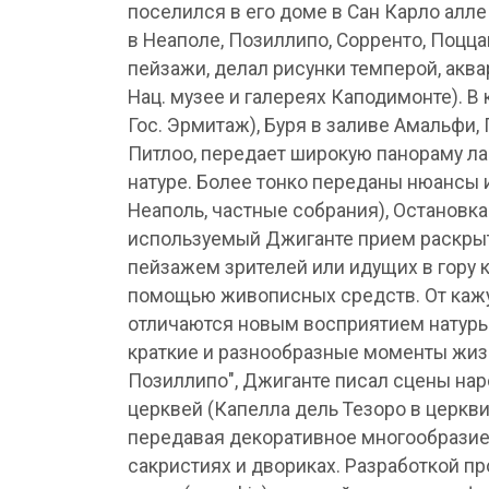
поселился в его доме в Сан Карло алле
в Неаполе, Позиллипо, Сорренто, Поцца
пейзажи, делал рисунки темперой, акв
Нац. музее и галереях Каподимонте). В 
Гос. Эрмитаж), Буря в заливе Амальфи,
Питлоо, передает широкую панораму ла
натуре. Более тонко переданы нюансы 
Неаполь, частные собрания), Остановка 
используемый Джиганте прием раскры
пейзажем зрителей или идущих в гору 
помощью живописных средств. От кажу
отличаются новым восприятием натуры.
краткие и разнообразные моменты жизн
Позиллипо", Джиганте писал сцены наро
церквей (Капелла дель Тезоро в церкви 
передавая декоративное многообразие 
сакристиях и двориках. Разработкой п