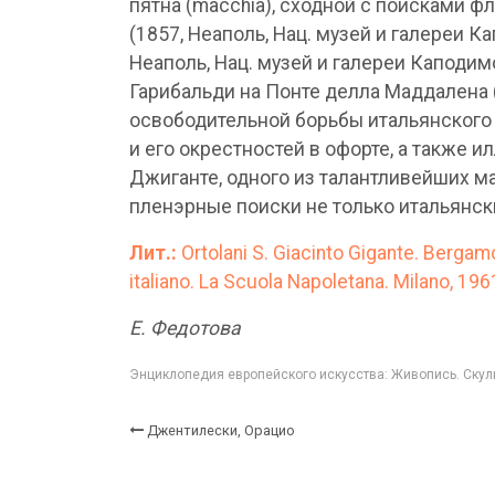
пятна (macchia), сходной с поисками ф
(1857, Неаполь, Нац. музей и галереи 
Неаполь, Нац. музей и галереи Каподи
Гарибальди на Понте делла Маддалена 
освободительной борьбы итальянского
и его окрестностей в офорте, а также
Джиганте, одного из талантливейших м
пленэрные поиски не только итальянски
Лит.:
Ortolani S. Giacinto Gigante. Bergamo,
italiano. La Scuola Napoletana. Milano, 1961
Е. Федотова
Энциклопедия европейского искусства: Живопись. Скуль
Джентилески, Орацио