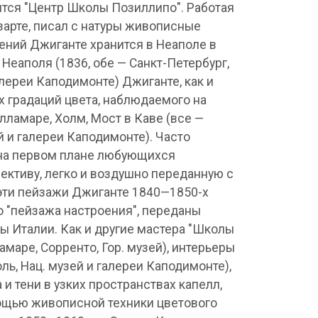
дится "Центр Школы Позиллипо". Работая
зарте, писал с натуры живописные
ений Джиганте хранится в Неаполе в
 Неаполя (1836, обе — Санкт-Петербург,
алереи Каподимонте) Джиганте, как и
х градаций цвета, наблюдаемого на
ламаре, Холм, Мост в Каве (все —
й и галереи Каподимонте). Часто
на первом плане любующихся
ективу, легко и воздушно переданную с
эти пейзажи Джиганте 1840—1850-х
о "пейзажа настроения", переданы
ы Италии. Как и другие мастера "Школы
маре, Сорренто, Гор. музей), интерьеры
ль, Нац. музей и галереи Каподимонте),
 тени в узких пространствах капелл,
мощью живописной техники цветового