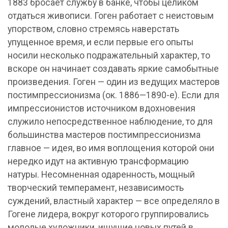
1883 бросает службу в банке, чтобы целиком
отдаться живописи. Гоген работает с неистовым
упорством, словно стремясь наверстать
упущенное время, и если первые его опыты
носили несколько подражательный характер, то
вскоре он начинает создавать яркие самобытные
произведения. Гоген — один из ведущих мастеров
постимпрессионизма (ок. 1886—1890-е). Если для
импрессионистов источником вдохновения
служило непосредственное наблюдение, то для
большинства мастеров постимпрессионизма
главное — идея, во имя воплощения которой они
нередко идут на активную трансформацию
натуры. Несомненная одаренность, мощный
творческий темперамент, независимость
суждений, властный характер — все определяло в
Гогене лидера, вокруг которого группировались
молодые художники, ищущие новых путей в