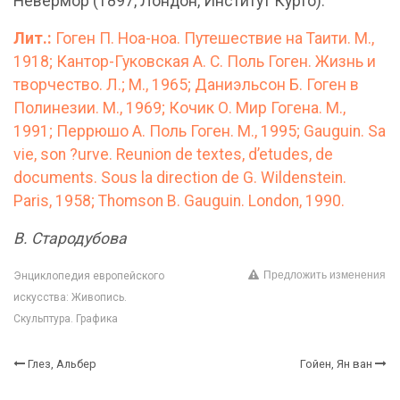
Невермор (1897, Лондон, Институт Курто).
Лит.:
Гоген П. Ноа-ноа. Путешествие на Таити. М.,
1918; Кантор-Гуковская А. С. Поль Гоген. Жизнь и
творчество. Л.; М., 1965; Даниэльсон Б. Гоген в
Полинезии. М., 1969; Кочик О. Мир Гогена. М.,
1991; Перрюшо А. Поль Гоген. М., 1995; Gauguin. Sa
vie, son ?urve. Reunion de textes, d’etudes, de
documents. Sous la direction de G. Wildenstein.
Paris, 1958; Thomson B. Gauguin. London, 1990.
В. Стародубова
Предложить изменения
Энциклопедия европейского
искусства: Живопись.
Скульптура. Графика
Глез, Альбер
Гойен, Ян ван