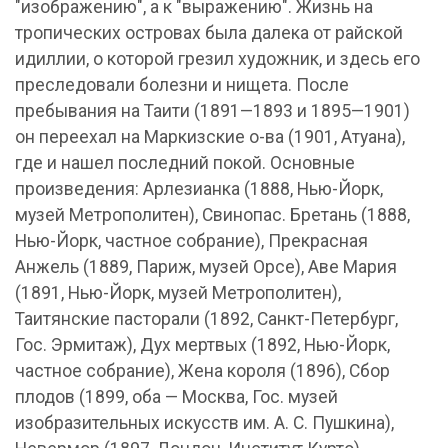
"изображению", а к "выражению". Жизнь на
тропических островах была далека от райской
идиллии, о которой грезил художник, и здесь его
преследовали болезни и нищета. После
пребывания на Таити (1891—1893 и 1895—1901)
он переехал на Маркизские о-ва (1901, Атуана),
где и нашел последний покой. Основные
произведения: Арлезианка (1888, Нью-Йорк,
музей Метрополитен), Свинопас. Бретань (1888,
Нью-Йорк, частное собрание), Прекрасная
Анжель (1889, Париж, музей Орсе), Аве Мария
(1891, Нью-Йорк, музей Метрополитен),
Таитянские пасторали (1892, Санкт-Петербург,
Гос. Эрмитаж), Дух мертвых (1892, Нью-Йорк,
частное собрание), Жена короля (1896), Сбор
плодов (1899, оба — Москва, Гос. музей
изобразительных искусств им. А. С. Пушкина),