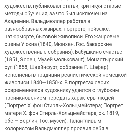
художеств, публиковал статьи, критикуя старые
методы обучения, за что был исключен из
Академии. Вальдмюллер работал в
разнообразных жанрах: портрете, пейзаже,
натюрморте, бытовой живописи. Его жанровые
сцены У окна (1840, Мюнхен, Гос. баварские
художественные собрания), Бабушкино счастье
(1851, Эссен, Музей Фольксванг), Монастырский
суп (1858, Швейнфурт, собрание Г. Шафер)
исполнены в традиции реалистической немецкой
живописи 1840—1850-х. В портретах своих
современников художнику удается с глубоким
проникновением передать характеры людей
(Портрет Х. фон Стирль-Хольцмейстера; Портрет
матери Х. фон Стирль-Хольцмейстера, ок. 1819,
обе — Берлин, Гос. музеи). Талантливым
колористом Вальдмюллер проявил себя в