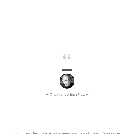
Блог
Ежи Лец
Гид по эфирным маслам «Осме»
Контакты