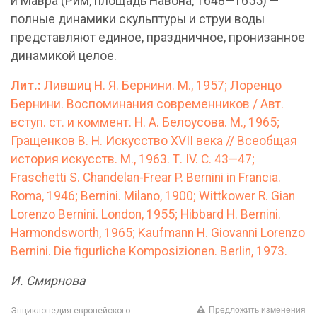
и Мавра (Рим, площадь Навона, 1648—1655) —
полные динамики скульптуры и струи воды
представляют единое, праздничное, пронизанное
динамикой целое.
Лит.:
Лившиц Н. Я. Бернини. М., 1957; Лоренцо
Бернини. Воспоминания современников / Авт.
вступ. ст. и коммент. Н. А. Белоусова. М., 1965;
Гращенков В. Н. Искусство XVII века // Всеобщая
история искусств. М., 1963. Т. IV. С. 43—47;
Fraschetti S. Chandelan-Frear P. Bernini in Francia.
Roma, 1946; Bernini. Milano, 1900; Wittkower R. Gian
Lorenzo Bernini. London, 1955; Hibbard H. Bernini.
Harmondsworth, 1965; Kaufmann H. Giovanni Lorenzo
Bernini. Die figurliche Komposizionen. Berlin, 1973.
И. Смирнова
Предложить изменения
Энциклопедия европейского