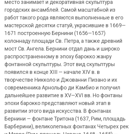
место занимает и декоративная скульптура
городских ансамблей. Самой масштабной из
работ такого рода являются выполненные в его
мастерской десятки статуй, украсившие в 1669—
1671 построенную Бернини (1656—1657)
колоннаду площади Св. Петра, а также древний
мост Св. Ангела. Бернини отдал дань и широко
распространенному в эпоху барокко жанру
фонтанной скульптуры. Этот вид скульптуры
появился в конце XIII — начале XIV в. в
творчестве Никколо и Джованни Пизано и их
современника Арнольфо ди Камбио и получил
дальнейшее развитие в XV—XVI вв. Но фонтаны
эпохи барокко представляют новый этап в
развитии этого вида искусства. В фонтанах
Бернини — фонтане Тритона (1637, Рим, площадь
Барберини), великолепных фонтанах Четырех рек