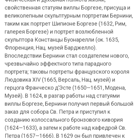
свойственная статуям виллы Боргезе, присуща и
великолепным скульптурным портретам Бернини,
таким как портрет Шипионе Боргезе (1632, Рим,
галерея Боргезе) и портрет возлюбленной
скульптора Констанцы Буонарелли (ок. 1635,
Флоренция, Нац. музей Барджелло).
Впоследствии Бернини стал создателем нового,
чрезвычайно эффектного типа парадного
портрета; таковы портреты французского короля
Людовика XIV (1665, Версаль, Нац. музей) и
герцога Франческо д’Эсте (1650—1651, Модена,
Музей). В 1624, в разгар работы над статуями
виллы Боргезе, Бернини получил первый большой
заказ для собора Св. Петра и приступил к
созданию колоссального бронзового кивория
(1624—1633), а затем к работе над кафедрой Св.
Петра (1657—1666). В 1629 он был привлечен к