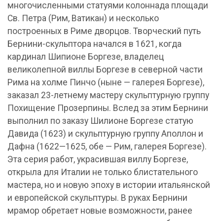
многочисленными статуями колоннада площади
Св. Петра (Рим, Ватикан) и несколько
построенных в Риме дворцов. Творческий путь
Бернини-скульптора начался в 1621, когда
кардинал Шипионе Боргезе, владелец
великолепной виллы Боргезе в северной части
Рима на холме Пинчо (ныне — галерея Боргезе),
заказал 23-летнему мастеру скульптурную группу
Похищение Прозерпины. Вслед за этим Бернини
выполнил по заказу Шилионе Боргезе статую
Давида (1623) и скульптурную группу Аполлон и
Дафна (1622—1625, обе — Рим, галерея Боргезе).
Эта серия работ, украсившая виллу Боргезе,
открыла для Италии не только блистательного
мастера, но и новую эпоху в истории итальянской
и европейской скульптуры. В руках Бернини
мрамор обретает новые возможности, ранее