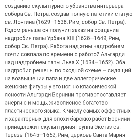
созданию скульптурного убранства интерьера
собора Св. Петра, создав полную патетики статую
св. Лонгина (1629—1638, Рим, собор Св. Петра).
Годом раньше он получил заказ на создание
надгробия папы Урбана XIII (1628—1649, Рим,
собор Св. Петра). Работа над этим надгробием
почти совпала по времени с работой Альгарди
над надгробием папы Льва X (1634—1652). Оба
надгробия решены по сходной схеме — сидящий
на возвышении папа и две аллегорические
женские фигуры у его ног, но классической
ясности Альгарди Бернини противопоставляет
энергию и мощь, живописное богатство
пластического языка. К числу самых эффектных
и характерных для эпохи барокко работ Бернини
принадлежит скульптурная группа Экстаз св.
Терезы (1645—1652, Рим, церковь Санта Мария