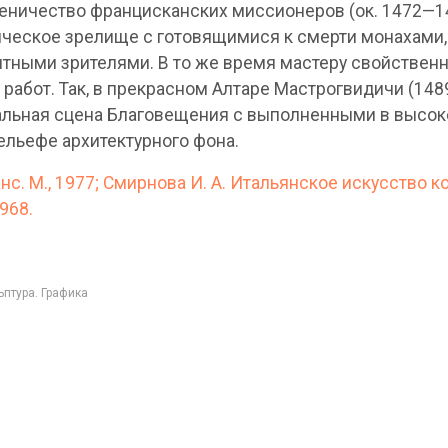
еничество францисканских миссионеров (ок. 1472—14
ическое зрелище с готовящимися к смерти монахами,
тными зрителями. В то же время мастеру свойственн
абот. Так, в прекрасном Алтаре Мастрогвидичи (1489
льная сцена Благовещения с выполненными в высоко
ельефе архитектурного фона.
с. М., 1977; Смирнова И. А. Итальянское искусство кон
1968.
птура. Графика