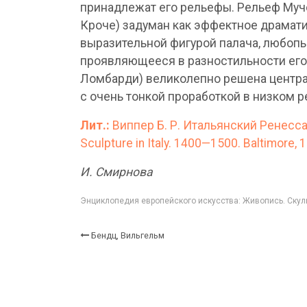
принадлежат его рельефы. Рельеф Муч
Кроче) задуман как эффектное драмат
выразительной фигурой палача, любопы
проявляющееся в разностильности его р
Ломбарди) великолепно решена центра
с очень тонкой проработкой в низком р
Лит.:
Виппер Б. Р. Итальянский Ренессан
Sculpture in Italy. 1400—1500. Baltimore, 
И. Смирнова
Энциклопедия европейского искусства: Живопись. Скуль
Бендц, Вильгельм