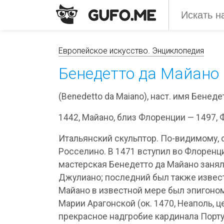
Европейское искусство. Энциклопедия
Бенедетто да Майано
(Benedetto da Maiano), наст. имя Бенед
1442, Майано, близ Флоренции — 1497, 
Итальянский скульптор. По-видимому, 
Росселино. В 1471 вступил во Флоренции
мастерская Бенедетто да Майано заня
Джулиано; последний был также извес
Майано в известной мере был эпигоном
Марии Арагонской (ок. 1470, Неаполь, 
прекрасное надгробие кардинала Порту