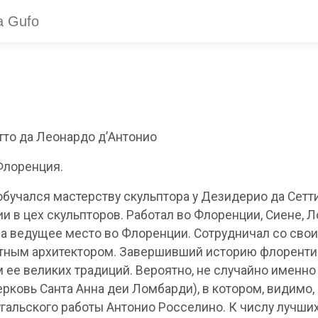
етто да Леонардо д’Антонио
Флоренция.
обучался мастерству скульптора у Дезидерио да Сетт
 в цех скульпторов. Работал во Флоренции, Сиене, Ло
ла ведущее место во Флоренции. Сотрудничал со св
тным архитектором. Завершивший историю флорентий
 ее великих традиций. Вероятно, не случайно именно
церковь Санта Анна деи Ломбарди), в котором, видимо
гальского работы Антонио Росселино. К числу лучши