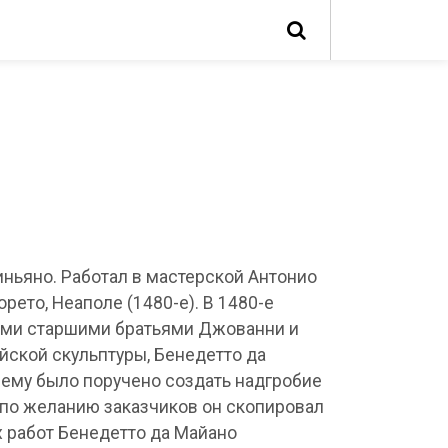
иньяно. Работал в мастерской Антонио
рето, Неаполе (1480-е). В 1480-е
оими старшими братьями Джованни и
ской скульптуры, Бенедетто да
 ему было поручено создать надгробие
, по желанию заказчиков он скопировал
х работ Бенедетто да Майано