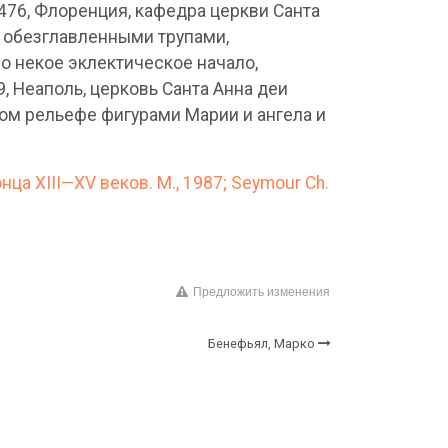
76, Флоренция, кафедра церкви Санта
 обезглавленными трупами,
о некое эклектическое начало,
, Неаполь, церковь Санта Анна деи
м рельефе фигурами Марии и ангела и
ца XIII—XV веков. М., 1987; Seymour Ch.
Предложить изменения
Бенефьял, Марко