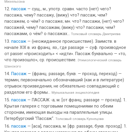
Михельсона
пассаж
— сущ., м., употр. сравн. часто (нет) чего?
пассажа, чему? пассажу, (вижу) что? пассаж, чем?
пассажем, о чём? о пассаже; мн. что? пассажи, (нет) чего?
пассажей, чему? пассажам, (вижу) что? пассажи, чем?
пассажами, о чём? о пассажах...
Толковый словарь Дмитриева
пассаж
— (неожиданное происшествие). Заимств. в
начале XIX в. из франц. яз., где passage — суф. производное
от passer «происходить» < «идти». Пассаж буквально — «то,
что произошло», ср. происшествие.
Этимологический словарь
Шанского
Пассаж
— (франц. passage, букв. — проход, переход) —
термин, первоначально обозначавший (как и в литературе)
отрывок произведения, не обязательно совпадающий с
разделом его формы...
Музыкальная энциклопедия
пассаж
— ПАССАЖ -а; м. [от франц. passage — проход]. 1.
Крытая галерея с торговыми помещениями по обеим
сторонам, имеющая выходы на параллельные улицы.
Петербургский "Пассаж".
Толковый словарь Кузнецова
пассаж
— [аса], пассажа, м. [фр. passage, букв. проход]. 1.