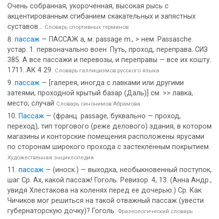
Очень собранная, укороченная, высокая рысь с
акцентированным сгибанием скакательных и запястных
суставов...
Словарь спортивных терминов
пассаж
— ПАССАЖ а, м. passage m., > нем. Passasche.
устар. 1. первоначально воен. Путь, проход, переправа. СИЗ
385. А все пассажи и перевозы, и переправы — все их кошту.
1711. АК 4 29.
Словарь галлицизмов русского языка
пассаж
— [галерея, иногда с лавками или другими
затеями, проходной крытый базар (Даль)] см. >> лавка,
место; случай
Словарь синонимов Абрамова
Пассаж
— (франц. passage, буквально — проход,
переход), тип торгового (реже делового) здания, в котором
магазины и конторские помещения расположены ярусами
по сторонам широкого прохода с застеклённым покрытием.
Художественная энциклопедия
пассаж
— (иноск.) — выходка, необыкновенный поступок,
шаг Ср. Ах, какой пассаж! Гоголь. Ревизор. 4, 13. (Анна Андр.,
увидя Хлестакова на коленях перед ее дочерью.) Ср. Как
Чичиков мог решиться на такой отважный пассаж (увести
губернаторскую дочку)? Гоголь.
Фразеологический словарь