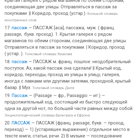
Крытая галерея с рядом магазинов по обеим сторонам,
соединяющая две улицы. Отправляться в пассаж за
покупками. || Коридор, проход (устар.).
Большой словарь
иностранных слов
пассаж
— ПАСС’АЖ [аса], пассажа, ·муж. (·франц.
passage, ·букв. проход). 1. Крытая галерея с рядом
магазинов по обеим сторонам, соединяющая две улицы.
Отправляться в пассаж за покупками. | Коридор, проход
(·устар. ).
Толковый словарь Ушакова
пассаж
— ПАССАЖ м. франц. пошлое: неодобрительный
поступок. Ах, какой пассаж она сделала! || Крытый ход,
коридор, переходы, проход из улицы в улицу, галерея,
иногда с лавками или другими затеями, проходной, крытый
базар. || Муз.
Толковый словарь Даля
Пассаж
— (Passage — фр., Passaggio — ит.) —
продолжительный ход, состоящий из быстро следующей
одна за другой нот, по большей части равных между собой.
Энциклопедический словарь Брокгауза и Ефрона
ПАССАЖ
— ПАССАЖ (франц. passage, букв. — проход,
переход) — 1) (устаревшее выражение) отдельное место в
тексте книги, статьи, речи. 2) В музыке — последование