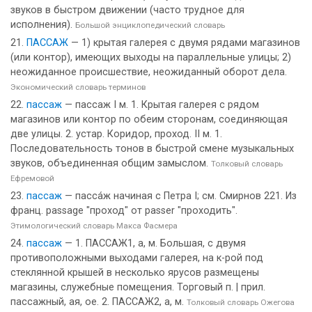
звуков в быстром движении (часто трудное для
исполнения).
Большой энциклопедический словарь
ПАССАЖ
— 1) крытая галерея с двумя рядами магазинов
(или контор), имеющих выходы на параллельные улицы; 2)
неожиданное происшествие, неожиданный оборот дела.
Экономический словарь терминов
пассаж
— пассаж I м. 1. Крытая галерея с рядом
магазинов или контор по обеим сторонам, соединяющая
две улицы. 2. устар. Коридор, проход. II м. 1.
Последовательность тонов в быстрой смене музыкальных
звуков, объединенная общим замыслом.
Толковый словарь
Ефремовой
пассаж
— пасса́ж начиная с Петра I; см. Смирнов 221. Из
франц. раssаgе "проход" от раssеr "проходить".
Этимологический словарь Макса Фасмера
пассаж
— 1. ПАССАЖ1, а, м. Большая, с двумя
противоположными выходами галерея, на к-рой под
стеклянной крышей в несколько ярусов размещены
магазины, служебные помещения. Торговый п. | прил.
пассажный, ая, ое. 2. ПАССАЖ2, а, м.
Толковый словарь Ожегова