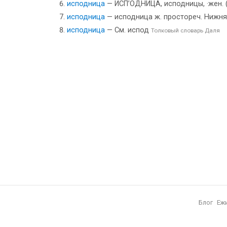
исподница
— ИСП’ОДНИЦА, исподницы, ·жен. (
исподница
— исподница ж. простореч. Нижня
исподница
— См. испод
Толковый словарь Даля
Блог
Еж