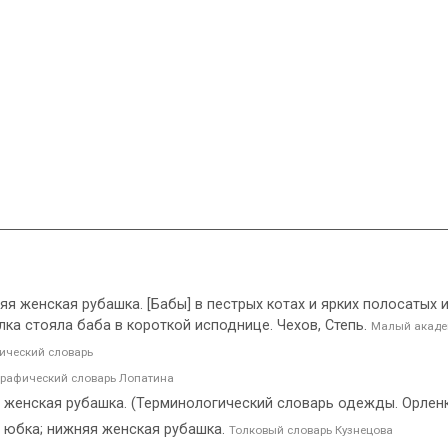
няя женская рубашка. [Бабы] в пестрых котах и ярких полосатых 
лка стояла баба в короткой исподнице. Чехов, Степь.
Малый акаде
ческий словарь
рафический словарь Лопатина
 женская рубашка. (Терминологический словарь одежды. Орленко
 юбка; нижняя женская рубашка.
Толковый словарь Кузнецова