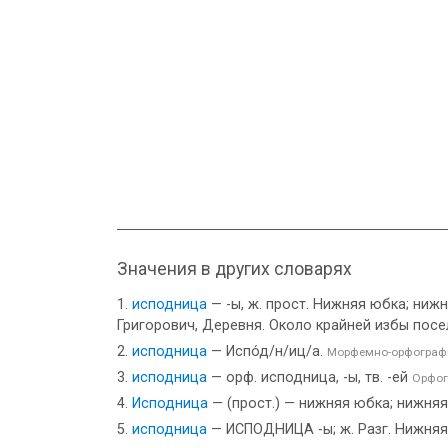
Значения в других словарях
исподница
— -ы, ж. прост. Нижняя юбка; ниж
Григорович, Деревня. Около крайней избы посе
исподница
— Испо́д/н/иц/а.
Морфемно-орфографи
исподница
— орф. исподница, -ы, тв. -ей
Орфог
Исподница
— (прост.) — нижняя юбка; нижняя
исподница
— ИСПОДНИЦА -ы; ж. Разг. Нижняя