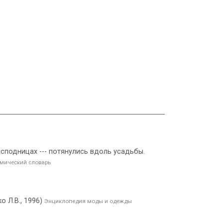
исподницах --- потянулись вдоль усадьбы.
мический словарь
 Л.В., 1996)
Энциклопедия моды и одежды