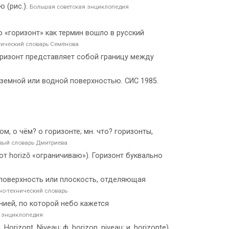
 (рис.).
Большая советская энциклопедия
о «горизонт» как термин вошло в русский
ический словарь Семёнова
оризонт представляет собой границу между
 с земной или водной поверхностью. СИС 1985.
том, о чём? о горизонте; мн. что? горизонты,
вый словарь Дмитриева
ж. (от horizō «ограничиваю»). Горизонт буквально
 поверхность или плоскость, отделяющая
но-технический словарь
нией, по которой небо кажется
я энциклопедия
orizont, Niveau; ф. horizon, niveau; и. horizonte)