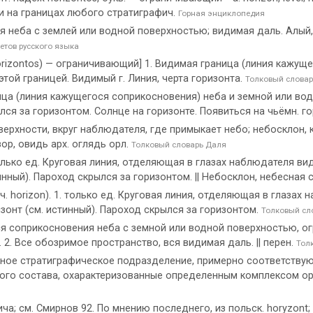
и на границах любого стратиграфич.
Горная энциклопедия
я неба с землей или водной поверхностью; видимая даль. Алый,
етов русского языка
(horizontos) — ограничивающий] 1. Видимая граница (линия кажу
той границей. Видимый г. Линия, черта горизонта.
Толковый словар
ница (линия кажущегося соприкосновения) неба и земной или во
ся за горизонтом. Солнце на горизонте. Появиться на чьёмн. го
рхности, вкруг наблюдателя, где примыкает небо; небосклон, кр
зор, овидь арх. оглядь орл.
Толковый словарь Даля
. только ед. Круговая линия, отделяющая в глазах наблюдателя в
нный). Пароход скрылся за горизонтом. || Небосклон, небесная 
еч. horizon). 1. только ед. Круговая линия, отделяющая в глаза
зонт (см. истинный). Пароход скрылся за горизонтом.
Толковый сл
ося соприкосновения неба с земной или водной поверхностью, 
. 2. Все обозримое пространство, вся видимая даль. || перен.
Тол
ное стратиграфическое подразделение, примерно соответствую
ого состава, охарактеризованные определенным комплексом ор
ча; см. Смирнов 92. По мнению последнего, из польск. horyzont;