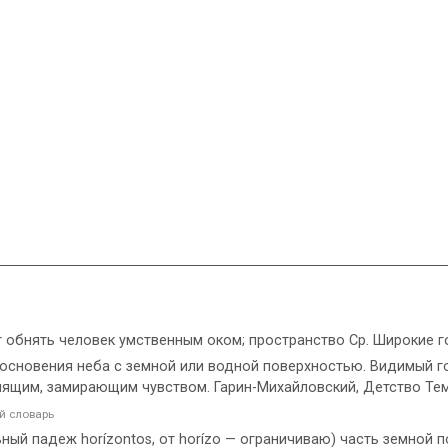
ет обнять человек умственным оком; пространство Ср. Широкие 
косновения неба с земной или водной поверхностью. Видимый г
мящим, замирающим чувством. Гарин-Михайловский, Детство Те
й словарь
ельный падеж horízontos, от horízo — ограничиваю) часть земно