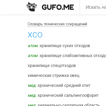
Словарь технических сокращений
ХСО
атом.
хранилище сухих отходов
атом.
хранилище слабоактивных отход
хранилище спецотходов
химическая стрижка овец
мед.
хронический средний отит
мед.
хронический сальпингоофорит
мед.
хиазмально-селлярная область